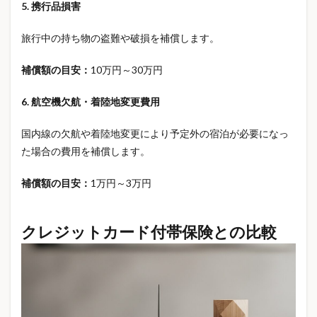
家財保険
家財補償
寝具比較
小型防犯カメラ
5. 携行品損害
小学校 入学準備
小学校 入学準備 いつから
旅行中の持ち物の盗難や破損を補償します。
小学校 入学準備 リスト
小学校 入学準備 費用
小学校 必要なもの
少額短期保険
就学援助制度
補償額の目安：
10万円～30万円
就業不能保険
就業不能保険 おすすめ
6. 航空機欠航・着陸地変更費用
就業不能保険 必要性
就業不能保険 比較
尿検査
屋上防水
屋外作業
屋外防犯カメラ
山善
国内線の欠航や着陸地変更により予定外の宿泊が必要になっ
た場合の費用を補償します。
工作キット
差額ベッド代
平成レトロ
平成女児
年収の壁
年収別負担
年金
補償額の目安：
1万円～3万円
年金制度
年金受給者
年金増額
年金支給日
年金改定
年長 入学準備
年齢条件
クレジットカード付帯保険との比較
弁護士費用特約
必要保障額
快眠
快眠グッズ
感染症
感染症 流行
戸建防災
所得税
所得補償保険 違い
手作りシール
手取り
手帳
手帳デコ
扶養
扶養内パート
投資