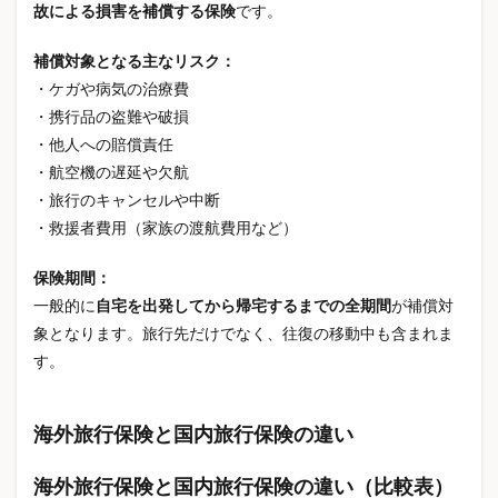
故による損害を補償する保険
です。
アルバイト
アートトイ
インズウェブ
インテリア雑貨
インデックス投資
インドア趣味
補償対象となる主なリスク：
インフルエンザ
インフレ
インフレ対策
・ケガや病気の治療費
ウェアラブル端末
ウォーターシール
・携行品の盗難や破損
・他人への賠償責任
ウォーターシール作り方
ウレタン防水
・航空機の遅延や欠航
エアコン2027
エアコン2027年問題
・旅行のキャンセルや中断
エアコンいつ買うべき
エアコンおすすめ
・救援者費用（家族の渡航費用など）
エアコン値上がり
エアコン値上げ
保険期間：
エアコン安く買う
エアコン工事費
一般的に
自宅を出発してから帰宅するまでの全期間
が補償対
エアコン省エネ基準
エアコン買い替え
象となります。旅行先だけでなく、往復の移動中も含まれま
エアフライヤー
エコノミークラス症候群
す。
エックスサーバー
エネルギー
エネルギー価格
オルカン
オンライン申請
カフェイン
海外旅行保険と国内旅行保険の違い
カプセルトイ
カプセルトイ収納
カロリーオフ
ガシャポン
ガジェット
ガス代節約
海外旅行保険と国内旅行保険の違い（比較表）