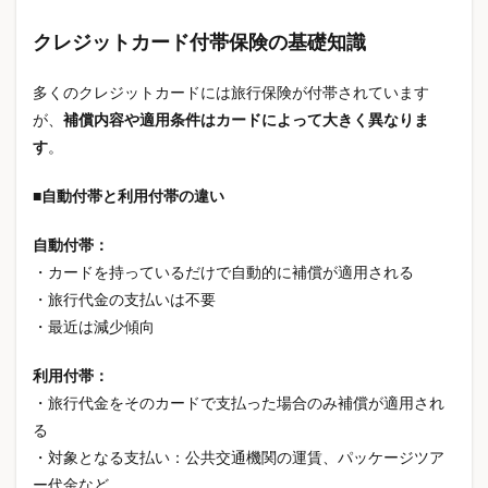
本命お返し
本命チョコ
東京 お花見
クレジットカード付帯保険の基礎知識
枕おすすめ
栄養
栄養バランス
株式投資
株高
株高生活影響
桜
桜2026
多くのクレジットカードには旅行保険が付帯されています
桜 名所 全国
桜 最新
桜 見頃
が、
補償内容や適用条件はカードによって大きく異なりま
桜開花予想
楽天市場
機内持ち込み
す
。
機能性ウェア
死亡保障
母の日
■自動付帯と利用付帯の違い
母の日10000円
母の日3000円
母の日5000円
母の日おすすめ
母の日ギフト
母の日プレゼント
自動付帯：
・カードを持っているだけで自動的に補償が適用される
母の日プレゼント人気
母の日何あげる
・旅行代金の支払いは不要
母親 メンタル
気化冷却
水害対策
水害補償
・最近は減少傾向
水感スクイーズ
水災補償
水筒
水道代節約
氷撃冷感
氷撃冷感Tシャツ
法人サーバー
利用付帯：
・旅行代金をそのカードで支払った場合のみ補償が適用され
浅煎りコーヒー
海外 医療費
海外旅行
る
海外旅行保険
浸水対策
火災保険
・対象となる支払い：公共交通機関の運賃、パッケージツア
火災保険 比較
火災保険 相場
火災保険 見直し
ー代金など