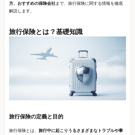
WordPress高速化
WTI原油
XServer VPS
方、おすすめの保険会社
まで、旅行保険に関する情報を徹底
解説します。
Yahooショッピング
Z世代
Z世代トレンド
おもちゃ
お役立ち
お米値下がり
お米安い
お米通販
お花見
お金
お金のかからない趣味
旅行保険とは？基礎知識
お金の知識
お金の管理
かわいい雑貨
がん
がん予防
がん検診
がん生存率
くらしとお金
くらしのマーケット
くらしの安全
くらしの知恵
さくらのVPS
たばこ増税
ちいかわ
ちょこみんボンボン
つくるんです
つみたて投資
ながらスマホ罰金
ながら運転
はしか
はしか 予防接種
はしか 初期症状
はしか 症状
ひんやりグッズ
ひんやり寝具
ふるさと納税
ふるさと納税お米
ぷくぷく界隈
まとめ買い
旅行保険の定義と目的
めじるしアクセサリー
アイアル少額短期保険
アイリスオーヤマ
アキュプレッシャーマット
旅行保険とは、
旅行中に起こりうるさまざまなトラブルや事