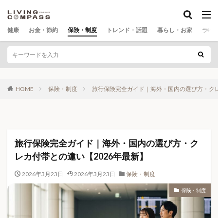
カテゴリー
健康
お金・節約
保険・制度
トレンド・話題
暮らし・お家
ライ
タグ
0歳育児
100均
100均DIY
106万円の壁
HOME
保険・制度
旅行保険完全ガイド｜海外・国内の選び方・クレ
130万円の壁
171
1リットルドリンク
2026年10月
2026年7月
2026年ニュース
2026年年金
2026年最新
3Dウッドパズル
40代 女性 健康不安
40代 男性 健康管理
40代健康
旅行保険完全ガイド｜海外・国内の選び方・ク
50代父の日プレゼント
5大栄養素
5年生存率
レカ付帯との違い【2026年最新】
60代父の日プレゼント
70代父の日プレゼント
AI
2026年3月23日
2026年3月23日
保険・制度
AIグラス
AIバブル
Amazon
Amazonお米
保険・制度
ASMR
BAKUNE
BE@RBRICK
Colantotte
Core Web Vitals
COSORI
DIYキット
FreeSip