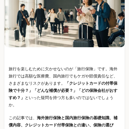
FRP防水
GPIF
HOKA
IDECO
Linux
LOSSOFF
Mellojoy
Meta AI
Minecraftサーバー
MIXUE
MTGReD
MTGリカバリーウェア
New Balance
NISA
Nミラクサイズ感
Nミラクメンズ
Nミラクレディース
Nミラク価格
Nミラク口コミ
OOFOS
owala
PayPayほけん
POP MART
PSEマーク
Ray-Ban Meta
ReDリカバリーウェア
旅行を楽しむために欠かせないのが「旅行保険」です。海外
ReFaリカバリーウェア
RESNO
ROOMシリーズ
旅行では高額な医療費、国内旅行でもケガや賠償責任など、
S&P500
S20
SEO対策
SNSトレンド
さまざまなリスクがあります。
「クレジットカードの付帯保
SNS動画
SNS映え
STANLEY
STTOKE
険で十分？」「どんな補償が必要？」「どの保険会社がおす
TELIC
TENTIAL
TOPTOY
TYESO
すめ？」
といった疑問を持つ方も多いのではないでしょう
か。
Tシャツ
UVカット
UVレジン
VENEX
VPS
VPSおすすめ
web171
Web制作
この記事では、
海外旅行保険と国内旅行保険の基礎知識、補
WiFi防犯カメラ
WordPress
WordPressブログ
償内容、クレジットカード付帯保険との違い、保険の選び