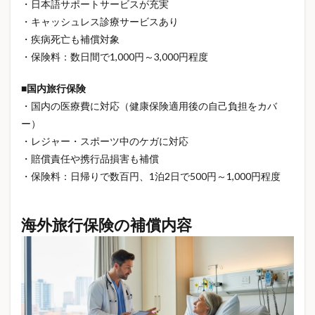
・日本語サポートサービスが充実
コーヒー豆
コーヒー飲み方
ゴンチャ
・キャッシュレス診療サービスあり
ゴールド免許割引
サンリオ
サンリオ文字
・疾病死亡も補償対象
サーバー比較
サーモス
シニア世代
・保険料：数日間で1,000円～3,000円程度
シャクティマット
シャクティマット使い方
■国内旅行保険
シャクティマット効果
シャクティマット痛い
・国内の医療費に対応（健康保険適用後の自己負担をカバ
シャープペン
シャーペンおすすめ
ー）
シャーペンランキング
シャーペン人気
・レジャー・スポーツ中のケガに対応
シャーペン比較
シル活
シート防水
シール
・賠償責任や携行品損害も補償
・保険料：日帰りで数百円、1泊2日で500円～1,000円程度
シール交換
シール帳
ジオラマ
ジム
スイーツギフト
スギ花粉
スクイーズ
海外旅行保険の補償内容
スクイーズASMR
スクイーズ再ブーム
スタンレー
スターサーバー
ステージ別生存率
ストレスケア
ストレス解消
ストロータンブラー
スパンコール
スポーツケア
スポーツサンダル
スマートグラス
スマートデバイス
スーパー米価格
セリア