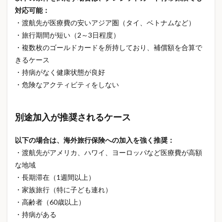
自転車保険 罰則
自転車保険 義務化
対応可能：
・渡航先が医療費の安いアジア圏（タイ、ベトナムなど）
自転車信号無視
自転車反則金
自転車取り締まり
・旅行期間が短い（2～3日程度）
自転車条例
自転車法律
自転車罰金
・複数枚のゴールドカードを所持しており、補償額を合算で
自転車通勤 保険
自転車違反
自転車青切符
きるケース
自転車青色切符
舌下免疫療法
花ギフト
・持病がなく健康状態が良好
花粉予測
花粉対策
花粉症
花粉症2026
・危険なアクティビティをしない
花粉症と風邪の違い
花粉症の症状
花見 マナー
花見 名所
花見 持ち物
花見 準備
別途加入が推奨されるケース
花見スポット
血糖値
血行促進
血行改善
以下の場合は、海外旅行保険への加入を強く推奨：
表示速度
製図用シャーペン
要再検査
・渡航先がアメリカ、ハワイ、ヨーロッパなど医療費が高額
要精密検査
見守りカメラ
親の介護
親子工作
な地域
訳あり商品
話題の商品
警戒レベル
豪雨対策
・長期滞在（1週間以上）
貯蓄
貯蓄から投資へ
貯金
賃貸 火災保険
・家族旅行（特に子ども連れ）
・高齢者（60歳以上）
賃貸と持ち家
資産形成
資産運用
・持病がある
資産運用初心者
賠償責任
走行距離区分
趣味