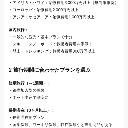
・アメリカ・ハワイ：治療費用3,000万円以上（無制限推奨）
韓国カフェ
韓国雑貨
音声AI
飛行機ルール
・ヨーロッパ：治療費用2,000万円以上
食事改善
食事管理
食品値上げ
・アジア・オセアニア：治療費用1,000万円以上
食品系スクイーズ
食品通販
食料品値上げ
国内旅行：
食生活
食費節約
食費節約サービス
・一般的な観光：基本プランで十分
食費節約方法
首かけ扇風機
首こり対策
・スキー・スノーボード：救援者費用を手厚く
高級シャーペン
高級シャーペン 中学生
高級枕
・登山・トレッキング：救援者費用300万円以上
高血圧
高額療養費制度
高額療養費制度2026
高額療養費制度改悪
高額療養費制度改正
2. 旅行期間に合わせたプランを選ぶ
高額療養費制度負担増
高額賠償
麻疹
短期旅行（～1週間）：
麻疹 ワクチン
麻疹 予防
麻疹 空白世代
・都度加入型の保険
黄砂
黄砂対策
Ｂ型インフルエンザ
・ネット申込で割安に
検索
長期滞在（3ヶ月以上）：
・長期滞在用プラン
・留学保険、ワーホリ保険、駐在保険など専用商品がある