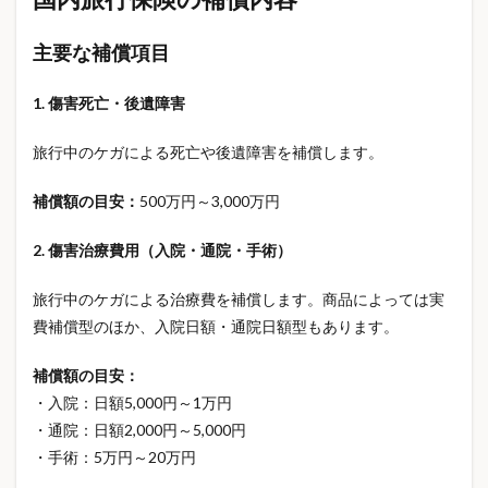
入学説明会
入荷Now
入院日額
公的保障
公的医療保険
円安
円安物価
冬の健康対策
主要な補償項目
冷凍保存
冷却ウェア
冷感Tシャツ
冷感タオル
出国税
出産後 サポート
1. 傷害死亡・後遺障害
出産育児一時金
出産費用
初心者向け
旅行中のケガによる死亡や後遺障害を補償します。
初期療法
制度
副業
加熱式たばこ
勉強法
動物保険
医療保険
医療保険 必要性
補償額の目安：
500万円～3,000万円
医療保険 見直し
医療保険制度
医療保険見直し
2. 傷害治療費用（入院・通院・手術）
医療制度改革
医療費
医療費上限
医療費対策
医療費控除
医療費負担増
半導体株
旅行中のケガによる治療費を補償します。商品によっては実
費補償型のほか、入院日額・通院日額型もあります。
厚底サンダル
厚生年金
原宿カフェ
原油価格
収入保障
収入保障保険
収入減少 対策
補償額の目安：
史上最高値
名前付け
吸水速乾
回復ギア
・入院：日額5,000円～1万円
固定費削減
固定費節約
固定費見直し
・通院：日額2,000円～5,000円
・手術：5万円～20万円
国内旅行保険
国民年金
国際観光旅客税