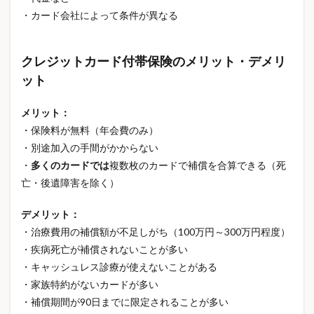
火災保険の選び方
火災保険値上げ
火災保険比較
・カード会社によって条件が異なる
火災保険見直し
火災対策
災害時になくて困ったもの
災害時の備え
クレジットカード付帯保険のメリット・デメリ
災害用伝言ダイヤル
熊本地震
熱中症お見舞い金
ット
熱中症保険
熱中症対策
父の日
メリット：
父の日おすすめ
父の日ギフト
父の日プレゼント
・保険料が無料（年会費のみ）
物価上昇
物価高
物価高対策
物流
犬
・別途加入の手間がかからない
犬の保険
犬の飼育費用
独自ドメイン
猫
・
多くのカードでは
複数枚のカードで補償を合算できる（死
猫の保険
猫の飼育費用
生命保険
生命保険料
亡・後遺障害を除く）
生命保険見直し
生活
生活のリスク対策
デメリット：
生活の知識
生活コスト
生活トラブル対策
・治療費用の補償額が不足しがち（100万円～300万円程度）
生活改善
生活習慣
生活習慣改善
生活習慣病
・疾病死亡が補償されないことが多い
生活習慣病予防
生活費削減
生活費節約
・キャッシュレス診療が使えないことがある
生活防衛
産休育休
産後 メンタル
産後うつ
・家族特約がないカードが多い
・補償期間が90日までに限定されることが多い
産後うつ 相談
産後ケア
産後ケア事業