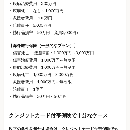
・疾病治療費用：300万円
義理チョコ
義理チョコお返し
翻訳機能
・疾病死亡：なし～1,000万円
老後資金
老齢年金
肝機能
肩こり対策
・救援者費用：300万円
肩こり改善
肩こり解消
育児 ストレス
・賠償責任：5,000万円
育児 孤独
育児休業給付金
育児費用
・携行品損害：50万円（免責3,000円）
脂質異常症
脳トレ
腰痛対策
腰痛改善
【海外旅行保険（一般的なプラン）】
腸活
自動車保険
自動車保険 節約
・傷害死亡・後遺障害：1,000万円～3,000万円
自動車保険 見直し
自動車保険節約
・傷害治療費用：1,000万円～無制限
自動車保険見直し
自動車税
自動車税2026
・疾病治療費用：1,000万円～無制限
自動車税nanaco
自動車税PayPay
自動車税いつ
・疾病死亡：1,000万円～3,000万円
・救援者費用：1,000万円～無制限
自動車税支払い方法
自営業 保険
自営業の保険
・賠償責任：1億円
自己投資
自由研究
自賠責保険
・携行品損害：30万円～50万円
自賠責保険値上げ2026
自賠責値上げ
自転車 青切符
自転車スマホ運転
自転車ルール
クレジットカード付帯保険で十分なケース
自転車一時不停止
自転車事故
自転車事故 賠償
自転車交通ルール
自転車交通違反
自転車保険
以下の条件を満たす場合は、クレジットカード付帯保険でも