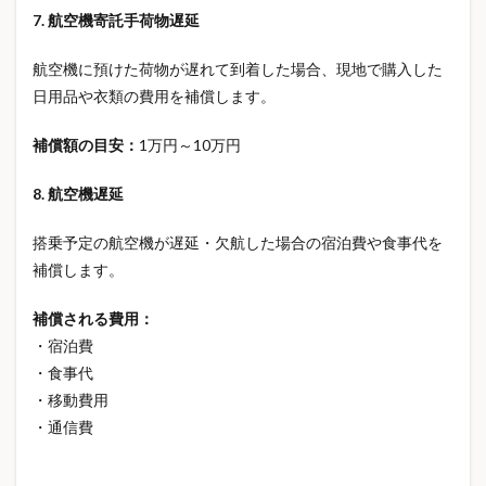
7. 航空機寄託手荷物遅延
不動産購入
不眠対策
中学生向け文房具
中東情勢
予防
予防医学
予防医療
航空機に預けた荷物が遅れて到着した場合、現地で購入した
日用品や衣類の費用を補償します。
予防方法
交換会
交通ルール
交通安全
人気タンブラー
介護
介護休業
介護保険
補償額の目安：
1万円～10万円
介護制度
介護問題
介護離職
仕事と介護
8. 航空機遅延
仕事術
代理店型保険
任意保険値上げ
休日の過ごし方
会社員 保険
会社員の保険
搭乗予定の航空機が遅延・欠航した場合の宿泊費や食事代を
低反発スクイーズ
住まいのトラブル
補償します。
住宅トラブル予防
住宅メンテナンス
住宅ローン
補償される費用：
住宅保険
住宅点検
住宅管理
住宅購入
・宿泊費
住宅防災
住民税
余震
便利グッズ
・食事代
保冷タンブラー
保存水
保育園費用
保険
・移動費用
保険 見直し
保険 仕組み
保険 重複加入
・通信費
保険 難しい
保険とは
保険の仕組み
保険の基本
保険の基礎知識
保険の必要性