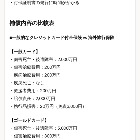
・付保証明書の発行に時間がかかる
男性向けプレゼント
疲労回復
疲労回復ウェア
疲労回復グッズ
疲労回復シューズ
疲労軽減
補償内容の比較表
癒やしグッズ
発火リスク
発熱
目印アクセサリー
真空断熱タンブラー
睡眠
■一般的なクレジットカード付帯保険 vs 海外旅行保険
睡眠の質
睡眠グッズ
睡眠改善
知識
磁気ウェア
磁気リカバリーウェア
【一般カード】
・傷害死亡・後遺障害：2,000万円
示談交渉サービス
社会人の趣味
社会人文房具
・傷害治療費用：200万円
社会保険
社会保険制度
社会保障
税制優遇
・疾病治療費用：200万円
税金
税金の壁
積立投資
空気感染
・疾病死亡：なし
空気清浄機
空調服
立ち仕事
立体シール
・救援者費用：200万円
管理医療機器
節税
節約
節約グッズ
・賠償責任：2,000万円
・携行品損害：20万円（免責3,000円）
節約テクニック
節約方法
節約生活
節約術
簡易トイレ
米イラン停戦
米価格
米価格2026
【ゴールドカード】
米価格下落
糖尿病
糖尿病予防
経済ニュース
・傷害死亡・後遺障害：5,000万円
結婚
線状降水帯
罹災証明書
義母プレゼント
・傷害治療費用：300万円