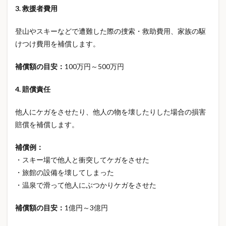
在宅ワーク快適
在宅避難
在庫あり店舗
地震
3. 救援者費用
地震保険
地震対策
地震避難
夏の保険
登山やスキーなどで遭難した際の捜索・救助費用、家族の駆
夏グッズ
夏サンダル
夏休み工作
夏服
けつけ費用を補償します。
多数回該当
大人の趣味
大容量タンブラー
大容量タンブラー人気
大雨対策
妊娠 メンタルケア
補償額の目安：
100万円～500万円
妊娠中 不安
妊婦 支援
妊婦 支援制度
4. 賠償責任
妊婦健診
子どもが生まれたら保険
子ども保険
子ども医療費助成
子供の自転車
子育て
他人にケガをさせたり、他人の物を壊したりした場合の損害
子育て世帯
子育て支援
子育て支援制度
賠償を補償します。
子育て節約
学級閉鎖
学資保険
安全運転
補償例：
定期保険
実母プレゼント
実用的ギフト
・スキー場で他人と衝突してケガをさせた
室内履き
室内防犯カメラ
家のメンテナンス
・旅館の設備を壊してしまった
家を買う
家庭用防犯カメラ
家族型保険
家計
・温泉で滑って他人にぶつかりケガをさせた
家計改善
家計管理
家計節約
家計簿
補償額の目安：
1億円～3億円
家計見直し
家計負担
家計金融資産
家計防衛