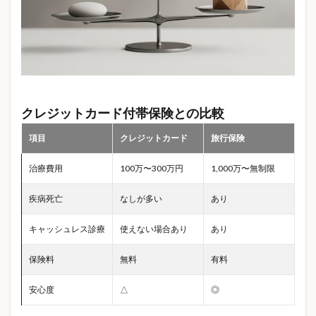
投資信託
投資初心者
抗ヒスタミン薬
抗菌防臭
抗酸化作用
持ち家
持ち家 火災保険
指圧マット
指圧マット効果
掛け捨て保険
接触冷感
推し活
推し活グッズ
揚げ物簡単
損害保険
携帯トイレ
携行品損害
教育費
クレジットカード付帯保険との比較
教育費 いくら
教育資金
文房具
文房具レビュー
断水対策
新NISA
項目
クレジットカード
旅行保険
新大久保カフェ
旅行 トラブル 対策
旅行アイテム
治療費用
100万〜300万円
1,000万〜無制限
旅行保険
旅行保険 比較
旅行保険 選び方
旅行準備
旅行費用
日用品
日経平均
疾病死亡
なしが多い
あり
日経平均6万円
日経平均なぜ上がる
キャッシュレス診療
使えない場合あり
あり
日経平均最高値
早期発見
時短調理
暑さ対策
暗視カメラ
暮らし
暮らしのテクノロジー
保険料
無料
有料
暮らしの健康
暮らしの制度
暮らしの知識
安心度
△
◎
更年期対策
最安値
朝起きれない
木軸ペン