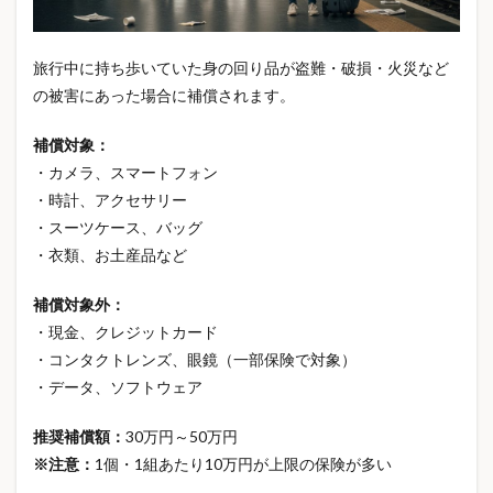
リーメント
ルームウェア
レイバンメタ
レジャー保険
レジン
レスノ
旅行中に持ち歩いていた身の回り品が盗難・破損・火災など
の被害にあった場合に補償されます。
レディースサンダル
レンタルサーバー
レンタルサーバーおすすめ
ロスオフ
補償対象：
ロスオフ口コミ
ロスオフ評判
ローリングストック
・カメラ、スマートフォン
ワクチン
ワークマン
ワークマンアプリ
・時計、アクセサリー
・スーツケース、バッグ
ワークマンプラス
ワークマンメディヒール
・衣類、お土産品など
ワークマンメディヒールサイズ感
ワークマンメディヒール再販
補償対象外：
ワークマンメディヒール口コミ
・現金、クレジットカード
・コンタクトレンズ、眼鏡（一部保険で対象）
ワークマンメディヒール売ってない
・データ、ソフトウェア
ワークマンリカバリーウェア
ワークマン冷感Tシャツ
ワークマン取り置き
ワークマン在庫
推奨補償額：
30万円～50万円
ワークマン女子
一人でできる趣味
一括見積もり
※注意：
1個・1組あたり10万円が上限の保険が多い
三大疾病
三菱電機エアコン
上り幅更新