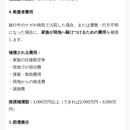
ボンボンドロップシールロフト
4. 救援者費用
ボンボンドロップシール入荷
ボンボンドロップシール再販
旅行中のケガや病気で入院した場合、または遭難・行方不明
になった場合に、
家族が現地へ駆けつけるための費用
を補償
ボンボンドロップシール在庫
ポイント還元
ポイ活
します。
ポリフェノール
ポータブル電源
マイナポータル
マイナンバーカード
マイホーム
補償される費用：
マクロ経済スライド
マグボトル
マスク選び方
・家族の往復航空券
・現地での宿泊費
マタニティブルー
マンション防災
ミニチュア
・捜索・救助費用
ミニチュアハウス
メタボ
・現地からの移送費
メタボリックシンドローム
メディヒール
・諸雑費
メロジョイ
メンズサンダル
モバイルバッテリー
推奨補償額：
1,000万円以上（できれば2,000万円～3,000万
モバイルバッテリーNG
モバイルバッテリーおすすめ
円）
モバイルバッテリー何個まで
モバイルバッテリー容量制限
5. 賠償責任
モバイルバッテリー機内持ち込み2026