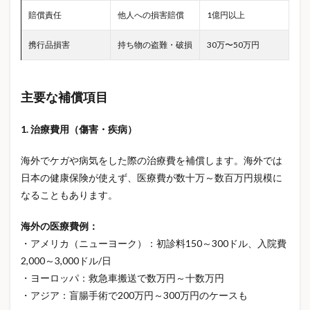
バレンタインデー
バンダイ
パイル素材
賠償責任
他人への損害賠償
1億円以上
パジャマ
パジャマおすすめ
パスポート
携行品損害
持ち物の盗難・破損
30万〜50万円
パスポート手数料
パスポート申請
パナソニックエアコン
パート主婦
ヒノキ花粉
主要な補償項目
ファンシー雑貨
フィギュア
フリーランス 保険
フルーツドリンク
フードロス削減
ブックヌック
1. 治療費用（傷害・疾病）
ブラインドボックス
ブラインドボックス 比較
ブラックコーヒー
ブランド系タグ
海外でケガや病気をした際の治療費を補償します。海外では
日本の健康保険が使えず、医療費が数十万～数百万円規模に
ブレインスリープ
ブレインスリープピロー
なることもあります。
ブレインスリープマットレス
ブレインスリープリカバリーウェア
海外の医療費例：
ブレインスリープ効果
ブレインスリープ口コミ
・アメリカ（ニューヨーク）：初診料150～300ドル、入院費
2,000～3,000ドル/日
ブレインスリープ怪しい
ブレインスリープ評判
・ヨーロッパ：救急車搬送で数万円～十数万円
ブログ運営
プレゼント
プレゼント選び方
・アジア：盲腸手術で200万円～300万円のケースも
プロパンガス
プロパンガス料金
ヘルシー料理