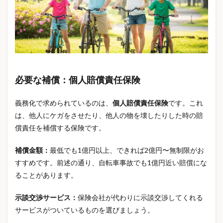
家財保険
家財補償
寝具比較
小型防犯カメラ
小学校 入学準備
小学校 入学準備 いつから
小学校 入学準備 リスト
小学校 入学準備 費用
小学校 必要なもの
少額短期保険
就学援助制度
就業不能保険
就業不能保険 おすすめ
就業不能保険 必要性
就業不能保険 比較
尿検査
必要な補償：個人賠償責任保険
屋上防水
屋外作業
屋外防犯カメラ
山善
義務化で求められているのは、
個人賠償責任保険
です。これ
工作キット
差額ベッド代
平成レトロ
は、他人にケガをさせたり、他人の物を壊したりした時の賠
平成女児
年収の壁
年収別負担
年金
償責任を補償する保険です。
年金制度
年金受給者
年金増額
年金支給日
補償金額：
最低でも1億円以上、できれば2億円〜無制限がお
年金改定
年長 入学準備
年齢条件
すすめです。前述の通り、自転車事故でも1億円近い賠償にな
弁護士費用特約
必要保障額
快眠
快眠グッズ
ることがあります。
感染症
感染症 流行
戸建防災
所得税
所得補償保険 違い
手作りシール
手取り
手帳
示談交渉サービス：
保険会社が代わりに示談交渉してくれる
サービスがついているものを選びましょう。
手帳デコ
扶養
扶養内パート
投資