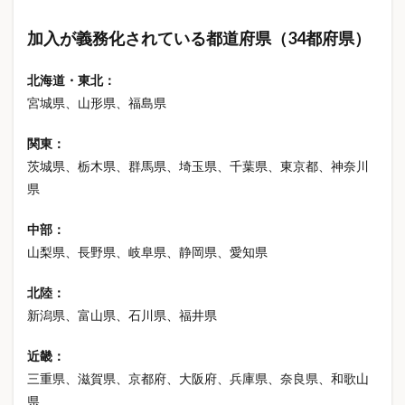
ベネクス
ベビー用品
ベランダ防水
ペット
加入が義務化されている都道府県（34都府県）
ペットの生涯費用
ペットの病気
ペットの飼い方
ペットライフ
ペット保険
ペット初期費用
北海道・東北：
ペット医療費
ペット年間費用
ペット月額費用
宮城県、山形県、福島県
ペット見守りカメラ
ペット費用
ペット飼う前に
関東：
ペット飼育
ホビー
ホルムズ 海峡
茨城県、栃木県、群馬県、埼玉県、千葉県、東京都、神奈川
ホルムズ海峡
ホログラム
ホワイトデー
県
ホワイトデー2026
ホワイトデーおすすめ
中部：
ホワイトデーお菓子
ホワイトデーお返し
山梨県、長野県、岐阜県、静岡県、愛知県
ホワイトデーギフト
ホワイトデープレゼント
ホワイトデーマナー
ホワイトデーランキング
北陸：
新潟県、富山県、石川県、福井県
ホワイトデー人気
ホワイトデー意味
ホワイトデー相場
ボンドロ
近畿：
ボンボンドロップシール
三重県、滋賀県、京都府、大阪府、兵庫県、奈良県、和歌山
ボンボンドロップシールどこで買える
県