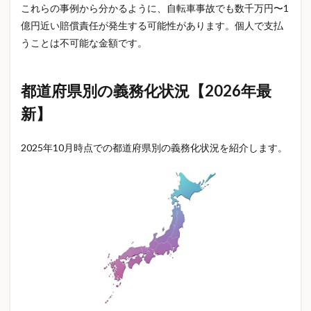
これらの事例から分かるように、自転車事故でも数千万円〜1
バレンタインデー
バンダイ
パイル素材
億円近い賠償責任が発生する可能性があります。個人で支払
パジャマ
パジャマおすすめ
パスポート
うことは不可能な金額です。
パスポート手数料
パスポート申請
パナソニックエアコン
パート主婦
ヒノキ花粉
都道府県別の義務化状況【2026年最
ファンシー雑貨
フィギュア
フリーランス 保険
新】
フルーツドリンク
フードロス削減
ブックヌック
ブラインドボックス
ブラインドボックス 比較
2025年10月時点での都道府県別の義務化状況を紹介します。
ブラックコーヒー
ブランド系タグ
ブレインスリープ
ブレインスリープピロー
ブレインスリープマットレス
ブレインスリープリカバリーウェア
ブレインスリープ効果
ブレインスリープ口コミ
ブレインスリープ怪しい
ブレインスリープ評判
ブログ運営
プレゼント
プレゼント選び方
プロパンガス
プロパンガス料金
ヘルシー料理