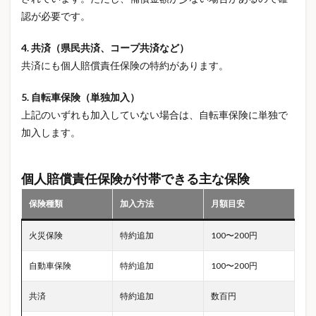
本命お返し
本命チョコ
東京 お花見
認が必要です。
枕おすすめ
栄養
栄養バランス
株式投資
4. 共済（県民共済、コープ共済など）
株高
株高生活影響
桜
桜2026
共済にも個人賠償責任保険の特約があります。
桜 名所 全国
桜 最新
桜 見頃
桜開花予想
楽天市場
機内持ち込み
5. 自転車保険（単独加入）
機能性ウェア
死亡保障
母の日
上記のいずれも加入していない場合は、自転車保険に単独で
加入します。
母の日10000円
母の日3000円
母の日5000円
母の日おすすめ
母の日ギフト
母の日プレゼント
母の日プレゼント人気
母の日何あげる
個人賠償責任保険が付帯できる主な保険
母親 メンタル
気化冷却
水害対策
水害補償
保険種類
加入方法
月額目安
水感スクイーズ
水災補償
水筒
水道代節約
火災保険
特約追加
100〜200円
氷撃冷感
氷撃冷感Tシャツ
法人サーバー
浅煎りコーヒー
海外 医療費
海外旅行
自動車保険
特約追加
100〜200円
海外旅行保険
浸水対策
火災保険
共済
特約追加
数百円
火災保険 比較
火災保険 相場
火災保険 見直し