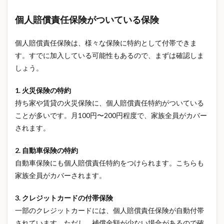
投資信託
投資初心者
抗ヒスタミン薬
個人賠償責任保険がついている保険
抗菌防臭
抗酸化作用
持ち家
持ち家 火災保険
指圧マット
指圧マット効果
掛け捨て保険
個人賠償責任保険は、様々な保険に特約として付帯できま
接触冷感
推し活
推し活グッズ
揚げ物簡単
す。すでに加入している可能性もあるので、まずは確認しま
損害保険
携帯トイレ
携行品損害
教育費
しょう。
教育費 いくら
教育資金
文房具
1. 火災保険の特約
文房具レビュー
断水対策
新NISA
持ち家や賃貸の火災保険に、個人賠償責任特約がついている
新大久保カフェ
旅行 トラブル 対策
旅行アイテム
ことが多いです。月100円〜200円程度で、家族全員がカバー
旅行保険
旅行保険 比較
旅行保険 選び方
されます。
旅行準備
旅行費用
日用品
日経平均
2. 自動車保険の特約
日経平均6万円
日経平均なぜ上がる
自動車保険にも個人賠償責任特約をつけられます。こちらも
日経平均最高値
早期発見
時短調理
暑さ対策
家族全員がカバーされます。
暗視カメラ
暮らし
暮らしのテクノロジー
3. クレジットカードの付帯保険
暮らしの健康
暮らしの制度
暮らしの知識
一部のクレジットカードには、個人賠償責任保険が自動付帯
更年期対策
最安値
朝起きれない
木軸ペン
されています。ただし、補償金額が少ない場合があるので確