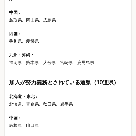
ボンボンドロップシールロフト
中国：
ボンボンドロップシール入荷
鳥取県、岡山県、広島県
ボンボンドロップシール再販
四国：
ボンボンドロップシール在庫
ポイント還元
ポイ活
香川県、愛媛県
ポリフェノール
ポータブル電源
マイナポータル
マイナンバーカード
マイホーム
九州・沖縄：
マクロ経済スライド
マグボトル
マスク選び方
福岡県、熊本県、大分県、宮崎県、鹿児島県
マタニティブルー
マンション防災
ミニチュア
ミニチュアハウス
メタボ
加入が努力義務とされている道県（10道県）
メタボリックシンドローム
メディヒール
北海道・東北：
メロジョイ
メンズサンダル
モバイルバッテリー
北海道、青森県、秋田県、岩手県
モバイルバッテリーNG
モバイルバッテリーおすすめ
モバイルバッテリー何個まで
中国：
島根県、山口県
モバイルバッテリー容量制限
モバイルバッテリー機内持ち込み2026