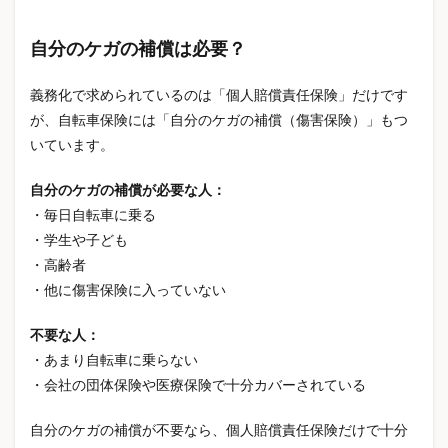
義理チョコ
義理チョコお返し
翻訳機能
自分のケガの補償は必要？
老後資金
老齢年金
肝機能
肩こり対策
肩こり改善
肩こり解消
育児 ストレス
義務化で求められているのは「個人賠償責任保険」だけです
育児 孤独
育児休業給付金
育児費用
が、自転車保険には「自分のケガの補償（傷害保険）」もつ
脂質異常症
脳トレ
腰痛対策
腰痛改善
いています。
腸活
自動車保険
自動車保険 節約
自分のケガの補償が必要な人：
自動車保険 見直し
自動車保険節約
・毎日自転車に乗る
自動車保険見直し
自動車税
自動車税2026
・学生や子ども
自動車税nanaco
自動車税PayPay
自動車税いつ
・高齢者
自動車税支払い方法
自営業 保険
自営業の保険
・他に傷害保険に入っていない
自己投資
自由研究
自賠責保険
不要な人：
自賠責保険値上げ2026
自賠責値上げ
・あまり自転車に乗らない
自転車 青切符
自転車スマホ運転
自転車ルール
・会社の団体保険や医療保険で十分カバーされている
自転車一時不停止
自転車事故
自転車事故 賠償
自分のケガの補償が不要なら、個人賠償責任保険だけで十分
自転車交通ルール
自転車交通違反
自転車保険