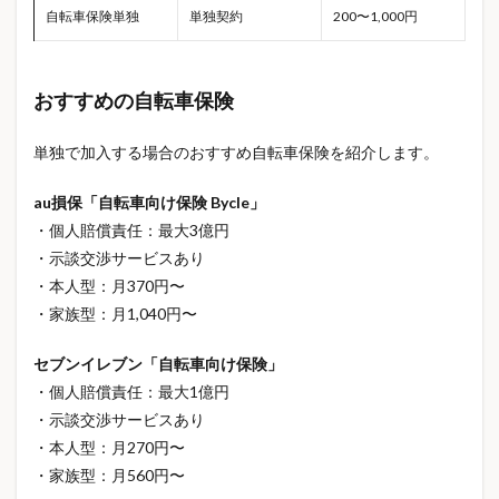
火災保険の選び方
火災保険値上げ
火災保険比較
自転車保険単独
単独契約
200〜1,000円
火災保険見直し
火災対策
災害時になくて困ったもの
災害時の備え
おすすめの自転車保険
災害用伝言ダイヤル
熊本地震
熱中症お見舞い金
熱中症保険
熱中症対策
父の日
単独で加入する場合のおすすめ自転車保険を紹介します。
父の日おすすめ
父の日ギフト
父の日プレゼント
au損保「自転車向け保険 Bycle」
物価上昇
物価高
物価高対策
物流
犬
・個人賠償責任：最大3億円
犬の保険
犬の飼育費用
独自ドメイン
猫
・示談交渉サービスあり
猫の保険
猫の飼育費用
生命保険
生命保険料
・本人型：月370円〜
・家族型：月1,040円〜
生命保険見直し
生活
生活のリスク対策
生活の知識
生活コスト
生活トラブル対策
セブンイレブン「自転車向け保険」
生活改善
生活習慣
生活習慣改善
生活習慣病
・個人賠償責任：最大1億円
生活習慣病予防
生活費削減
生活費節約
・示談交渉サービスあり
・本人型：月270円〜
生活防衛
産休育休
産後 メンタル
産後うつ
・家族型：月560円〜
産後うつ 相談
産後ケア
産後ケア事業