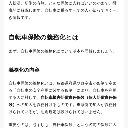
WordPress高速化
WTI原油
XServer VPS
入状況、罰則の有無、どんな保険に入ればいいのかまで、徹
底的に解説します。自転車に乗るすべての人が知っておくべ
Yahooショッピング
Z世代
Z世代トレンド
き情報です。
おもちゃ
お役立ち
お米値下がり
お米安い
お米通販
お花見
お金
お金のかからない趣味
自転車保険の義務化とは
お金の知識
お金の管理
かわいい雑貨
がん
がん予防
がん検診
がん生存率
くらしとお金
まず、自転車保険の義務化について基本を理解しましょう。
くらしのマーケット
くらしの安全
くらしの知恵
さくらのVPS
たばこ増税
ちいかわ
義務化の内容
ちょこみんボンボン
つくるんです
つみたて投資
ながらスマホ罰金
ながら運転
はしか
自転車保険の義務化とは、各都道府県や政令市が条例で定め
はしか 予防接種
はしか 初期症状
はしか 症状
る「自転車の安全利用に関する条例」により、自転車を利用
ひんやりグッズ
ひんやり寝具
ふるさと納税
する人に対して、
自転車損害賠償責任保険（個人賠償責任保
険）
への加入を義務付けるものです。※条例で加入が義務付
ふるさと納税お米
ぷくぷく界隈
まとめ買い
けられているが、罰則規定は設けられてはいません。
めじるしアクセサリー
アイアル少額短期保険
アイリスオーヤマ
アキュプレッシャーマット
重要なのは、必ずしも「自転車保険」という名前の保険に入