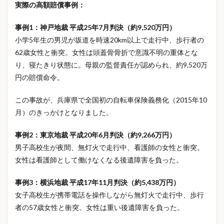
実際の高額賠償事例：
セルフケア
タピオカ
タンブラー
ダイキン
ダイソー
ダイレクト型保険
チョコレート
事例1：神戸地裁 平成25年7月判決（約9,520万円）
チョコレートおすすめ
テンシャル
デカドリンク
小学5年生の男児が坂道を時速20km以上で走行中、歩行者の
62歳女性と衝突。女性は頭蓋骨骨折で意識不明の重体とな
デカドリンク カロリー
デカドリンク サイズ
り、寝たきり状態に。母親の監督責任が認められ、約9,520万
デカドリンク 値段
デカフェ
デコレーション
円の賠償命令。
デザイナーズトイ
トイフード
トレンド
トレンド2026
ニトリNミラク
この事故が、兵庫県で全国初の自転車保険義務化（2015年10
月）のきっかけとなりました。
ニトリリカバリーウェア
ネックリング
ネット保険
ノンフライヤー
ノンフライヤーおすすめ
事例2：東京地裁 平成20年6月判決（約9,266万円）
ノンフライヤーレシピ
ノンフライヤー人気
男子高校生が夜間、無灯火で走行中、看護師の女性と衝突。
ノンフライヤー使い方
ノンフライヤー比較
女性は看護師として働けなくなる後遺障害を負った。
ノンフリート等級
ノート術
ハザードマップ
事例3：横浜地裁 平成17年11月判決（約5,438万円）
ハンディファン
ハンドメイド
バクネ
女子高校生が携帯電話を操作しながら無灯火で走行中、歩行
バッテリー危険
バレンタイン
バレンタイン2026
者の57歳女性と衝突。女性は重い後遺障害を負った。
バレンタインお返し
バレンタインギフト