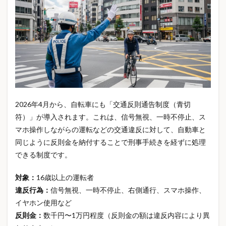
入学説明会
入荷Now
入院日額
公的保障
公的医療保険
円安
円安物価
冬の健康対策
冷凍保存
冷却ウェア
冷感Tシャツ
冷感タオル
出国税
出産後 サポート
出産育児一時金
出産費用
初心者向け
初期療法
制度
副業
加熱式たばこ
勉強法
動物保険
医療保険
医療保険 必要性
2026年4月から、自転車にも「交通反則通告制度（青切
医療保険 見直し
医療保険制度
医療保険見直し
符）」が導入されます。これは、信号無視、一時不停止、ス
医療制度改革
医療費
医療費上限
医療費対策
マホ操作しながらの運転などの交通違反に対して、自動車と
医療費控除
医療費負担増
半導体株
同じように反則金を納付することで刑事手続きを経ずに処理
厚底サンダル
厚生年金
原宿カフェ
原油価格
できる制度です。
収入保障
収入保障保険
収入減少 対策
対象：
16歳以上の運転者
史上最高値
名前付け
吸水速乾
回復ギア
違反行為：
信号無視、一時不停止、右側通行、スマホ操作、
固定費削減
固定費節約
固定費見直し
イヤホン使用など
国内旅行保険
国民年金
国際観光旅客税
反則金：
数千円〜1万円程度（反則金の額は違反内容により異