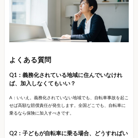
韓国カフェ
韓国雑貨
音声AI
飛行機ルール
食事改善
食事管理
食品値上げ
食品系スクイーズ
食品通販
食料品値上げ
食生活
食費節約
食費節約サービス
食費節約方法
首かけ扇風機
首こり対策
高級シャーペン
高級シャーペン 中学生
高級枕
よくある質問
高血圧
高額療養費制度
高額療養費制度2026
高額療養費制度改悪
高額療養費制度改正
Q1：義務化されている地域に住んでいなけれ
高額療養費制度負担増
高額賠償
麻疹
ば、加入しなくてもいい？
麻疹 ワクチン
麻疹 予防
麻疹 空白世代
A：いいえ。義務化されていない地域でも、自転車事故を起こ
黄砂
黄砂対策
Ｂ型インフルエンザ
せば高額な賠償責任が発生します。全国どこでも、自転車に
乗るなら保険に加入すべきです。
検索
Q2：子どもが自転車に乗る場合、どうすればい