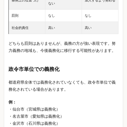
条例上の位置づけ
加入するよう努める
ない
リーメント
ルームウェア
レイバンメタ
罰則
なし
なし
レジャー保険
レジン
レスノ
レディースサンダル
レンタルサーバー
社会的責任
高い
高い
レンタルサーバーおすすめ
ロスオフ
ロスオフ口コミ
ロスオフ評判
ローリングストック
どちらも罰則はありませんが、義務の方が強い表現です。努
ワクチン
ワークマン
ワークマンアプリ
力義務の地域も、今後義務化に移行する可能性があります。
ワークマンプラス
ワークマンメディヒール
ワークマンメディヒールサイズ感
政令市単位での義務化
ワークマンメディヒール再販
都道府県全体では義務化されていなくても、政令市単位で義
ワークマンメディヒール口コミ
務化されている場合があります。
ワークマンメディヒール売ってない
ワークマンリカバリーウェア
ワークマン冷感Tシャツ
例：
・仙台市（宮城県は義務化）
ワークマン取り置き
ワークマン在庫
・名古屋市（愛知県は義務化）
ワークマン女子
一人でできる趣味
一括見積もり
・金沢市（石川県は義務化）
三大疾病
三菱電機エアコン
上り幅更新