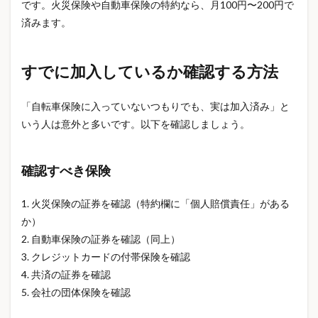
です。火災保険や自動車保険の特約なら、月100円〜200円で
自転車保険 罰則
自転車保険 義務化
済みます。
自転車信号無視
自転車反則金
自転車取り締まり
自転車条例
自転車法律
自転車罰金
すでに加入しているか確認する方法
自転車通勤 保険
自転車違反
自転車青切符
自転車青色切符
舌下免疫療法
花ギフト
「自転車保険に入っていないつもりでも、実は加入済み」と
花粉予測
花粉対策
花粉症
花粉症2026
いう人は意外と多いです。以下を確認しましょう。
花粉症と風邪の違い
花粉症の症状
花見 マナー
花見 名所
花見 持ち物
花見 準備
確認すべき保険
花見スポット
血糖値
血行促進
血行改善
1. 火災保険の証券を確認（特約欄に「個人賠償責任」がある
表示速度
製図用シャーペン
要再検査
か）
要精密検査
見守りカメラ
親の介護
親子工作
2. 自動車保険の証券を確認（同上）
訳あり商品
話題の商品
警戒レベル
豪雨対策
3. クレジットカードの付帯保険を確認
貯蓄
貯蓄から投資へ
貯金
賃貸 火災保険
4. 共済の証券を確認
賃貸と持ち家
資産形成
資産運用
5. 会社の団体保険を確認
資産運用初心者
賠償責任
走行距離区分
趣味