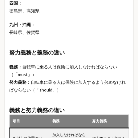
四国：
モバイルバッテリー選び方
ヨッシー
徳島県、高知県
ライフイベント
ライフスタイル
九州・沖縄：
ライフステージ保険
ライフプラン
ライフログ
長崎県、佐賀県
ランドセル 相場
ランニング
ランニング後
リカバリーアイテム
リカバリーウェア
努力義務と義務の違い
リカバリーウェア1万円以下
リカバリーウェア3000円
リカバリーウェアおすすめ
リカバリーウェアコスパ
義務：
自転車に乗る人は保険に加入しなければならない
リカバリーウェアランキング
リカバリーウェア効果
（「must」）
リカバリーウェア口コミ
リカバリーウェア安い
努力義務：
自転車に乗る人は保険に加入するよう努めなけれ
ばならない（「should」）
リカバリーウェア比較
リカバリーウェア睡眠
リカバリーグッズ
リカバリーサンダル
義務と努力義務の違い
リカバリーサンダルおすすめ
リカバリーシューズ
リカバリーシューズおすすめ
項目
義務
努力義務
リカバリーシューズランキング
リカバリーシューズ比較
加入しなければなら
リチウム電池
リフォーム見積もり
リラックス