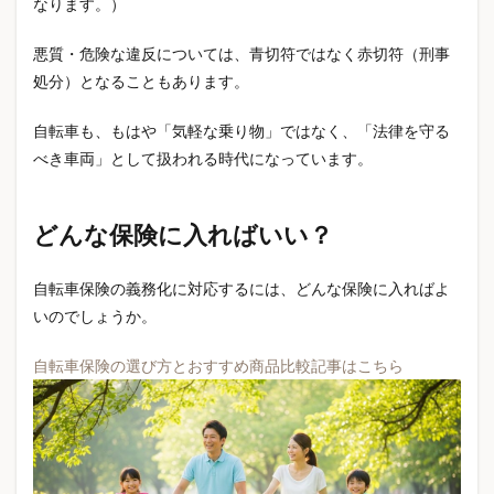
なります。）
在宅ワーク快適
在宅避難
在庫あり店舗
地震
地震保険
地震対策
地震避難
夏の保険
悪質・危険な違反については、青切符ではなく赤切符（刑事
夏グッズ
夏サンダル
夏休み工作
夏服
処分）となることもあります。
多数回該当
大人の趣味
大容量タンブラー
自転車も、もはや「気軽な乗り物」ではなく、「法律を守る
大容量タンブラー人気
大雨対策
妊娠 メンタルケア
べき車両」として扱われる時代になっています。
妊娠中 不安
妊婦 支援
妊婦 支援制度
妊婦健診
子どもが生まれたら保険
子ども保険
どんな保険に入ればいい？
子ども医療費助成
子供の自転車
子育て
子育て世帯
子育て支援
子育て支援制度
自転車保険の義務化に対応するには、どんな保険に入ればよ
子育て節約
学級閉鎖
学資保険
安全運転
いのでしょうか。
定期保険
実母プレゼント
実用的ギフト
自転車保険の選び方とおすすめ商品比較記事はこちら
室内履き
室内防犯カメラ
家のメンテナンス
家を買う
家庭用防犯カメラ
家族型保険
家計
家計改善
家計管理
家計節約
家計簿
家計見直し
家計負担
家計金融資産
家計防衛