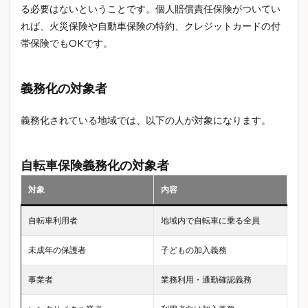
アルバイト
アートトイ
インズウェブ
る必要はないということです。個人賠償責任保険がついてい
れば、火災保険や自動車保険の特約、クレジットカードの付
インテリア雑貨
インデックス投資
インドア趣味
帯保険でもOKです。
インフルエンザ
インフレ
インフレ対策
ウェアラブル端末
ウォーターシール
義務化の対象者
ウォーターシール作り方
ウレタン防水
エアコン2027
エアコン2027年問題
義務化されている地域では、以下の人が対象になります。
エアコンいつ買うべき
エアコンおすすめ
エアコン値上がり
エアコン値上げ
自転車保険義務化の対象者
エアコン安く買う
エアコン工事費
対象
内容
エアコン省エネ基準
エアコン買い替え
エアフライヤー
エコノミークラス症候群
自転車利用者
地域内で自転車に乗る全員
エックスサーバー
エネルギー
エネルギー価格
未成年の保護者
子どもの加入義務
オルカン
オンライン申請
カフェイン
カプセルトイ
カプセルトイ収納
カロリーオフ
事業者
業務利用・通勤確認義務
ガシャポン
ガジェット
ガス代節約