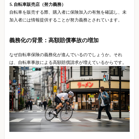
5. 自転車販売店（努力義務）
コーヒー豆
コーヒー飲み方
ゴンチャ
自転車を販売する際、購入者に保険加入の有無を確認し、未
ゴールド免許割引
サンリオ
サンリオ文字
加入者には情報提供することが努力義務とされています。
サーバー比較
サーモス
シニア世代
シャクティマット
シャクティマット使い方
義務化の背景：高額賠償事故の増加
シャクティマット効果
シャクティマット痛い
シャープペン
シャーペンおすすめ
なぜ自転車保険の義務化が進んでいるのでしょうか。それ
シャーペンランキング
シャーペン人気
は、自転車事故による高額賠償請求が増えているからです。
シャーペン比較
シル活
シート防水
シール
シール交換
シール帳
ジオラマ
ジム
スイーツギフト
スギ花粉
スクイーズ
スクイーズASMR
スクイーズ再ブーム
スタンレー
スターサーバー
ステージ別生存率
ストレスケア
ストレス解消
ストロータンブラー
スパンコール
スポーツケア
スポーツサンダル
スマートグラス
スマートデバイス
スーパー米価格
セリア