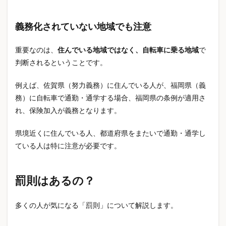
不動産購入
不眠対策
中学生向け文房具
義務化されていない地域でも注意
中東情勢
予防
予防医学
予防医療
予防方法
交換会
交通ルール
交通安全
重要なのは、
住んでいる地域ではなく、自転車に乗る地域
で
人気タンブラー
介護
介護休業
介護保険
判断されるということです。
介護制度
介護問題
介護離職
仕事と介護
例えば、佐賀県（努力義務）に住んでいる人が、福岡県（義
仕事術
代理店型保険
任意保険値上げ
務）に自転車で通勤・通学する場合、福岡県の条例が適用さ
休日の過ごし方
会社員 保険
会社員の保険
れ、保険加入が義務となります。
低反発スクイーズ
住まいのトラブル
県境近くに住んでいる人、都道府県をまたいで通勤・通学し
住宅トラブル予防
住宅メンテナンス
住宅ローン
ている人は特に注意が必要です。
住宅保険
住宅点検
住宅管理
住宅購入
住宅防災
住民税
余震
便利グッズ
罰則はあるの？
保冷タンブラー
保存水
保育園費用
保険
保険 見直し
保険 仕組み
保険 重複加入
多くの人が気になる「罰則」について解説します。
保険 難しい
保険とは
保険の仕組み
保険の基本
保険の基礎知識
保険の必要性