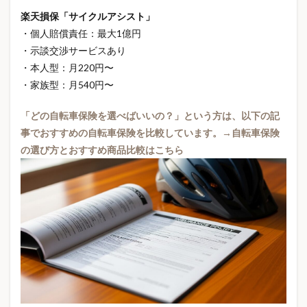
男性向けプレゼント
疲労回復
疲労回復ウェア
楽天損保「サイクルアシスト」
疲労回復グッズ
疲労回復シューズ
疲労軽減
・個人賠償責任：最大1億円
・示談交渉サービスあり
癒やしグッズ
発火リスク
発熱
・本人型：月220円〜
目印アクセサリー
真空断熱タンブラー
睡眠
・家族型：月540円〜
睡眠の質
睡眠グッズ
睡眠改善
知識
磁気ウェア
磁気リカバリーウェア
「どの自転車保険を選べばいいの？」という方は、以下の記
事でおすすめの自転車保険を比較しています。→自転車保険
示談交渉サービス
社会人の趣味
社会人文房具
の選び方とおすすめ商品比較はこちら
社会保険
社会保険制度
社会保障
税制優遇
税金
税金の壁
積立投資
空気感染
空気清浄機
空調服
立ち仕事
立体シール
管理医療機器
節税
節約
節約グッズ
節約テクニック
節約方法
節約生活
節約術
簡易トイレ
米イラン停戦
米価格
米価格2026
米価格下落
糖尿病
糖尿病予防
経済ニュース
結婚
線状降水帯
罹災証明書
義母プレゼント