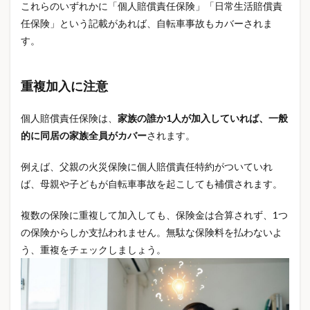
これらのいずれかに「個人賠償責任保険」「日常生活賠償責
足つぼマット
足の疲れ
車の税金
車両保険
任保険」という記載があれば、自転車事故もカバーされま
車中泊
車節約
車維持費
軽自動車
通勤
す。
週20時間の壁
運転者限定
道路交通法
遠隔監視
遺族年金
避難情報
避難所
重複加入に注意
部位別がん
部屋着
部屋着おすすめ
部活
配偶者控除
野菜
長期投資
開封レビュー
個人賠償責任保険は、
家族の誰か1人が加入していれば、一般
的に同居の家族全員がカバー
されます。
防水工事
防水工事タイミング
防水工事劣化
防水工事相場
防水工事見積もり
防水工事費用
例えば、父親の火災保険に個人賠償責任特約がついていれ
防水工法比較
防災
防災グッズ
防災セット
ば、母親や子どもが自転車事故を起こしても補償されます。
防災備蓄
防災対策
防犯カメラ
複数の保険に重複して加入しても、保険金は合算されず、1つ
防犯カメラおすすめ
防犯カメラ安い
の保険からしか支払われません。無駄な保険料を払わないよ
防犯カメラ比較
防犯カメラ選び方
防犯対策
う、重複をチェックしましょう。
障害年金
雑貨
電力会社乗り換え
電動ネッククーラー
電気代節約
震度7
青切符制度
非常用持ち出し袋
非常食