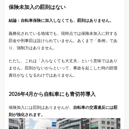
保険未加入の罰則はない
保険の種類
保険の考え方
保険の見直し
保険の見直し方法
保険の選び方
保険初心者
結論：自転車保険に加入しなくても、罰則はありません。
保険料
保険料が高い
保険料上昇
保険料節約
義務化されている地域でも、現時点では保険未加入に対する
保険比較
保険相談
保険見直し
罰金や刑事罰は設けられていません。あくまで「条例」であ
保険見直しタイミング
保険見直しチェック
り、強制力はありません。
保険設計
保険選び
信号無視罰金
個人ブログ
ただし、これは「入らなくても大丈夫」という意味ではあり
個人賠償責任
個人賠償責任保険
個人賠償責任特約
ません。罰則がないからといって、事故を起こした時の賠償
借家人賠償責任
値上げ
値上げラッシュ2026
責任がなくなるわけではありません。
値上げ一覧
停電対策
健康
健康グッズ
健康保険
健康寿命
健康的な食事
健康知識
2026年4月から自転車にも青切符導入
健康管理
健康習慣
健康診断
健康診断結果
備蓄米
傷害保険
傷病手当金
働き方
保険加入には罰則はありませんが、
自転車の交通違反には罰
先進医療特約
光熱費
光熱費節約
免疫力
則が強化されます。
免責金額
児童手当
入学準備 チェックリスト