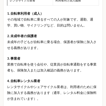
レンタサイクル業者
利用者向け加入義務
ガス代高い
ガス会社乗り換え
ガス料金比較
ガソリン 下がった
ガソリン 値下がり
ガソリン価格
1. 自転車利用者（成人）
ガソリン価格 今後
ガソリン価格推移
その地域で自転車に乗るすべての人が対象です。通勤、通
ガソリン値下げ
ガソリン補助金
ガソリン高騰
学、買い物、サイクリングなど、目的は問いません。
ガチャ
ガチャガチャ
ガチャガチャバインダー
2. 未成年者の保護者
ガチャガチャ収納
ガチャガチャ手帳
ガチャ帳
未成年の子どもが自転車に乗る場合、保護者が保険に加入さ
キキクル
キッチン家電
キッチン用品
せる義務があります。
キャッシュレス
キャッシュレス決済
3. 事業者
キャッシュレス診療
クラフトキット
クルトガ
業務で自転車を使う会社や、従業員が自転車通勤をする事業
クレカおすすめ
クレジットカード
者も、保険加入または加入確認の義務があります。
クレジットカード付帯保険
クロロゲン酸
4. 自転車レンタル業者
クールネックリング
ゲリラ豪雨
ゲームサーバー
レンタサイクルやシェアサイクル業者は、利用者のために保
コスパ
コスメギフト
コメ価格
コラントッテ
険に加入する義務があります（通常、レンタル料金に保険料
コレクション
コレクショントイ
コレステロール
が含まれています）。
コーヒー
コーヒー保存
コーヒー健康