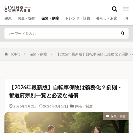
カテゴリー
健康
お金・節約
保険・制度
トレンド・話題
暮らし・お家
ライ
タグ
0歳育児
100均
100均DIY
106万円の壁
HOME
保険・制度
【2026年最新版】自転車保険は義務化？罰則
130万円の壁
171
1リットルドリンク
2026年10月
2026年7月
2026年ニュース
2026年年金
2026年最新
3Dウッドパズル
40代 女性 健康不安
40代 男性 健康管理
40代健康
【2026年最新版】自転車保険は義務化？罰則・
50代父の日プレゼント
5大栄養素
5年生存率
都道府県別一覧と必要な補償
60代父の日プレゼント
70代父の日プレゼント
AI
2026年3月2日
2026年3月17日
保険・制度
AIグラス
AIバブル
Amazon
Amazonお米
保険・制度
ASMR
BAKUNE
BE@RBRICK
Colantotte
Core Web Vitals
COSORI
DIYキット
FreeSip