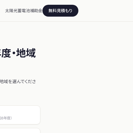
太陽光
蓄電池
補助金
無料見積もり
年度
・地域
地域を選んでくださ
和8年度）