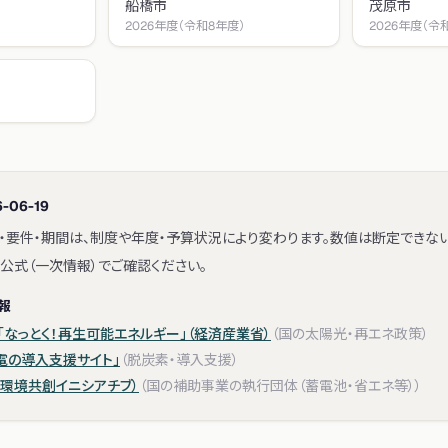
船橋市
茂原市
）
2026年度（令和8年度）
2026年度（令
）
-06-19
・要件・期間は、制度や年度・予算状況により変わります。数値は断定できな
公式（一次情報）でご確認ください。
報
なっとく！再生可能エネルギー」（経済産業省）
（
国の太陽光・再エネ政策
）
電の導入支援サイト」
（
脱炭素・導入支援
）
人 環境共創イニシアチブ）
（
国の補助事業の執行団体（蓄電池・省エネ等）
）