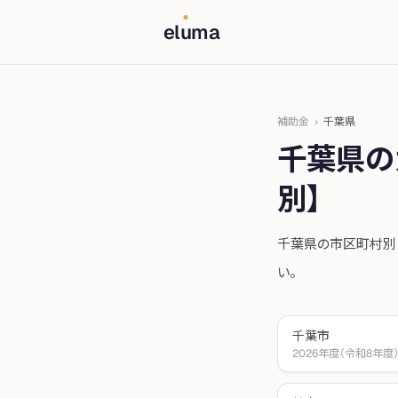
el
u
ma
補助金
›
千葉県
千葉県
の
別】
千葉県
の市区町村別
い。
千葉市
2026年度（令和8年度