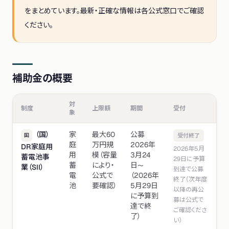
をまとめています。最新・正確な情報は各公式窓口でご確認
ください。
補助金の概要
対
制度
上限額
期間
受付
象
（国）
家
最大60
公募
国
受付終了
庭
万円規
2026年
DR家庭用
2026年5月
用
模（容量
3月24
蓄電池事
29日に予算
蓄
により・
日〜
業（SII）
到達で公募
電
公式で
（2026年
終了（次年度
池
要確認）
5月29日
以降の再公
に予算到
募は公式で
達で終
ご確認くださ
了）
い）