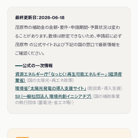
最終更新日：
2026-06-18
茂原市の補助金の金額・要件・申請期間・予算状況は変わ
ることがあります。数値は断定できないため、申請前に必ず
茂原市 の公式サイトおよび下記の国の窓口で最新情報を
ご確認ください。
公式の一次情報
資源エネルギー庁「なっとく！再生可能エネルギー」（経済産
業省）
（
国の太陽光・再エネ政策
）
環境省「太陽光発電の導入支援サイト」
（
脱炭素・導入支援
）
SII（一般社団法人 環境共創イニシアチブ）
（
国の補助事業
の執行団体（蓄電池・省エネ等）
）