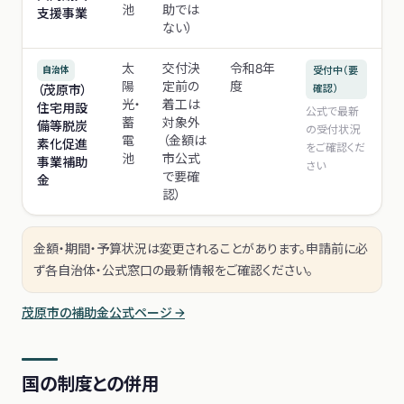
池
助では
支援事業
ない）
太
交付決
令和8年
自治体
受付中（要
陽
定前の
度
（茂原市）
確認）
光・
着工は
住宅用設
公式で最新
蓄
対象外
備等脱炭
の受付状況
電
（金額は
素化促進
をご確認くだ
池
市公式
事業補助
さい
で要確
金
認）
金額・期間・予算状況は変更されることがあります。申請前に必
ず各自治体・公式窓口の最新情報をご確認ください。
茂原市
の補助金公式ページ →
国の制度との併用