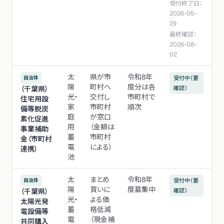
受付終了日：
2026-05-
29
最終確認：
2026-08-
02
太
県が市
令和8年
自治体
受付中（要
陽
町村へ
度分は各
（千葉県）
確認）
光・
交付し
市町村で
住宅用設
家
市町村
順次
備等脱炭
庭
が窓口
素化促進
用
（金額は
事業補助
蓄
市町村
金（市町村
電
による）
連携）
池
太
まとめ
令和8年
自治体
受付中（要
陽
買いに
度募集中
（千葉県）
確認）
光・
よる価
太陽光発
蓄
格低減
電設備等
電
（現金補
共同購入