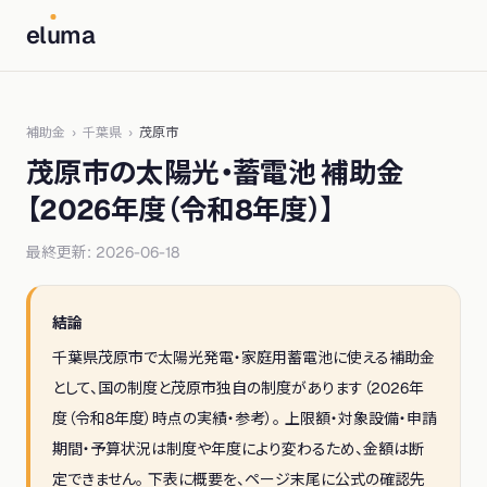
el
u
ma
補助金
›
千葉県
›
茂原市
茂原市
の太陽光・蓄電池 補助金
【
2026年度（令和8年度）
】
最終更新:
2026-06-18
結論
千葉県
茂原市
で太陽光発電・家庭用蓄電池に使える補助金
として、
国の制度と茂原市独自の制度
があります（
2026年
度（令和8年度）
時点の実績・参考）。 上限額・対象設備・申請
期間・予算状況は制度や年度により変わるため、金額は断
定できません。 下表に概要を、ページ末尾に公式の確認先