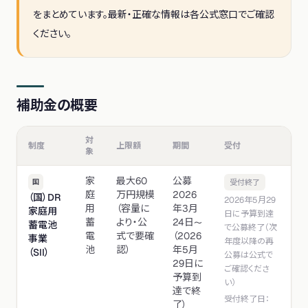
をまとめています。最新・正確な情報は各公式窓口でご確認
ください。
補助金の概要
対
制度
上限額
期間
受付
象
家
最大60
公募
国
受付終了
庭
万円規模
2026
（国）DR
2026年5月29
用
（容量に
年3月
家庭用
日に予算到達
蓄
より・公
24日〜
蓄電池
で公募終了（次
電
式で要確
（2026
事業
年度以降の再
池
認）
年5月
（SII）
公募は公式で
29日に
ご確認くださ
予算到
い）
達で終
受付終了日：
了）