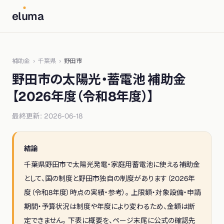
el
u
ma
補助金
›
千葉県
›
野田市
野田市
の太陽光・蓄電池 補助金
【
2026年度（令和8年度）
】
最終更新:
2026-06-18
結論
千葉県
野田市
で太陽光発電・家庭用蓄電池に使える補助金
として、
国の制度と野田市独自の制度
があります（
2026年
度（令和8年度）
時点の実績・参考）。 上限額・対象設備・申請
期間・予算状況は制度や年度により変わるため、金額は断
定できません。 下表に概要を、ページ末尾に公式の確認先