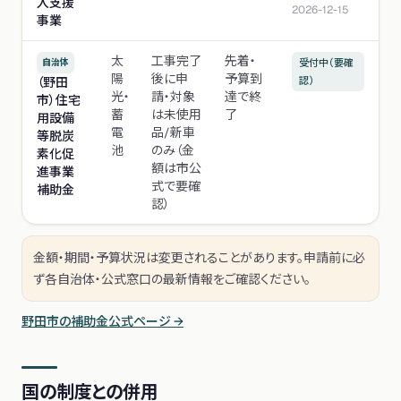
入支援
2026-12-15
事業
太
工事完了
先着・
自治体
受付中（要確
陽
後に申
予算到
（野田
認）
光・
請・対象
達で終
市）住宅
蓄
は未使用
了
用設備
電
品/新車
等脱炭
池
のみ（金
素化促
額は市公
進事業
式で要確
補助金
認）
金額・期間・予算状況は変更されることがあります。申請前に必
ず各自治体・公式窓口の最新情報をご確認ください。
野田市
の補助金公式ページ →
国の制度との併用