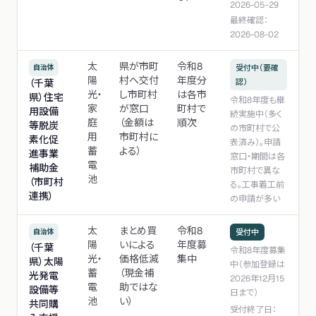
2026-05-29
最終確認：
2026-08-02
太
県が市町
令和8
自治体
受付中（要確
陽
村へ交付
年度分
（千葉
認）
光・
し市町村
は各市
県）住宅
令和8年度も継
家
が窓口
町村で
用設備
続実施中（多く
庭
（金額は
順次
等脱炭
の市町村で公
用
市町村に
素化促
表済み）。申請
蓄
よる）
進事業
窓口・期間は各
電
補助金
市町村で異な
池
（市町村
る。工事着工前
連携）
の申請が多い
太
まとめ買
令和8
自治体
受付中
陽
いによる
年度募
（千葉
令和8年度募集
光・
価格低減
集中
県）太陽
中（参加登録は
蓄
（現金補
光発電
2026年12月15
電
助ではな
設備等
日まで）
池
い）
共同購
受付終了日：