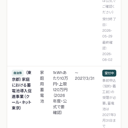
は公式で
ご確認く
ださい）
受付終了
日：
2026-
05-29
最終確
認：
2026-
08-02
（東
家
1kWhあ
〜
自治体
受付中
庭
たり10万
2027/3/31
京都）家庭
事前申込
用
円・上限
における蓄
（契約・着
蓄
120万円
電池導入促
工前）の
電
（2026
進事業（ク
受理が必
池
年度・公
ール・ネット
要。蓄電
式で要
東京）
池は
確認）
2027年3
月31日ま
で