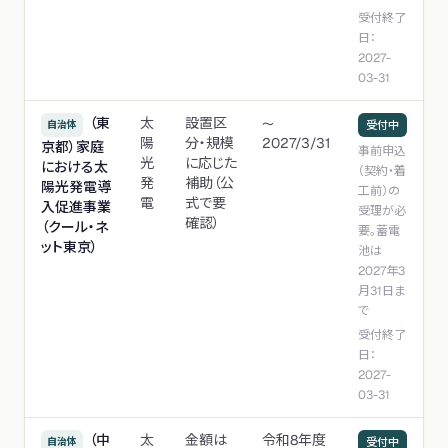
受付終了
日：
2027-
03-31
（東
太
設置区
〜
自治体
受付中
陽
分・規模
2027/3/31
京都）家庭
事前申込
光
に応じた
における太
（契約・着
発
補助（公
陽光発電導
工前）の
電
式で要
入促進事業
受理が必
確認）
（クール・ネ
要。蓄電
ット東京）
池は
2027年3
月31日ま
で
受付終了
日：
2027-
03-31
（中
太
金額は
令和8年度
自治体
受付中