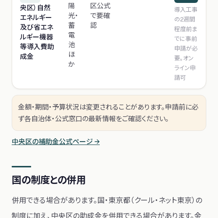
陽
区公式
央区）自然
導入工事
光・
で要確
エネルギー
の2週間
蓄
認
及び省エネ
程度前ま
電
ルギー機器
でに事前
池
等導入費助
申請が必
ほ
成金
要。オン
か
ライン申
請可
金額・期間・予算状況は変更されることがあります。申請前に必
ず各自治体・公式窓口の最新情報をご確認ください。
中央区
の補助金公式ページ →
国の制度との併用
併用できる場合があります。
国・東京都（クール・ネット東京）の
制度に加え、中央区の助成金を併用できる場合があります。金