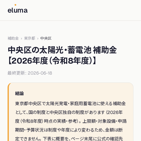
el
u
ma
補助金
›
東京都
›
中央区
中央区
の太陽光・蓄電池 補助金
【
2026年度（令和8年度）
】
最終更新:
2026-06-18
結論
東京都
中央区
で太陽光発電・家庭用蓄電池に使える補助金
として、
国の制度と中央区独自の制度
があります（
2026年
度（令和8年度）
時点の実績・参考）。 上限額・対象設備・申請
期間・予算状況は制度や年度により変わるため、金額は断
定できません。 下表に概要を、ページ末尾に公式の確認先