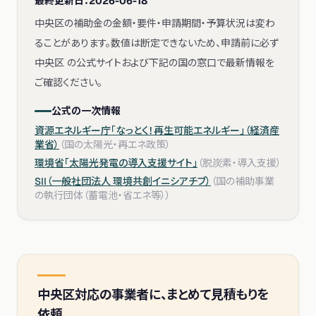
最終更新日：
2026-06-18
中央区の補助金の金額・要件・申請期間・予算状況は変わ
ることがあります。数値は断定できないため、申請前に必ず
中央区 の公式サイトおよび下記の国の窓口で最新情報を
ご確認ください。
公式の一次情報
資源エネルギー庁「なっとく！再生可能エネルギー」（経済産
業省）
（
国の太陽光・再エネ政策
）
環境省「太陽光発電の導入支援サイト」
（
脱炭素・導入支援
）
SII（一般社団法人 環境共創イニシアチブ）
（
国の補助事業
の執行団体（蓄電池・省エネ等）
）
中央区
対応の事業者に、まとめて見積もりを
依頼