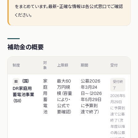
をまとめています。最新・正確な情報は各公式窓口でご確認
ください。
補助金の概要
対
制度
上限額
期間
受付
象
（国）
家
最大60
公募2026
国
受付終
庭
万円規
年3月24
DR家庭用
了
用
模（容量
日〜（2026
蓄電池事業
2026年5
蓄
により・
年5月29日
（SII）
月29日
電
公式で
に予算到
に予算到
池
要確認）
達で終了）
達で公募
終了（次
年度以降
の再公募