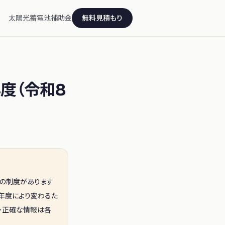
太陽光
蓄電池
補助金
無料見積もり
年度（令和8
の制度
があります
や年度により変わるた
新・正確な情報は各