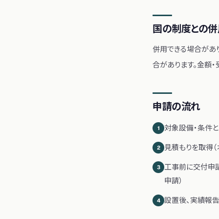
国の制度との併
併用できる場合があり
合があります。金額・
申請の流れ
対象設備・条件と
1
見積もりを取得（
2
工事前に交付申
3
申請）
設置後、実績報
4