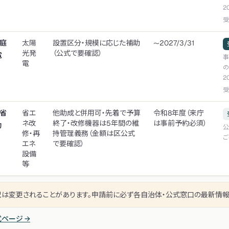
2
受
家庭
太陽
設置区分・規模に応じた補助
〜2027/3/31
光発
（公式で要確認）
電
事
電
の
2
受
）省
省エ
他助成と併用可・先着で予算
令和8年度（来庁
ネ改
終了・改修機器は5年間の維
は事前予約必須）
助
公
修・再
持管理義務（金額は区公式
ご
エネ
で要確認）
設備
等
況は変更されることがあります。申請前に必ず各自治体・公式窓口の最新情報
ページ →