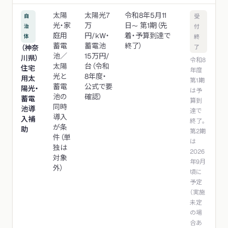
太陽
太陽光7
令和8年5月11
自
受
光・家
万
日〜 第1期（先
治
付
庭用
円/kW・
着・予算到達で
体
終
蓄電
蓄電池
終了）
（神奈
了
池／
15万円/
川県）
令和8
太陽
台（令和
住宅
年度
光と
8年度・
用太
第1期
蓄電
公式で要
陽光・
は予
池の
確認）
蓄電
算到
同時
池導
達で
導入
入補
終了。
が条
助
第2期
件（単
は
独は
2026
対象
年9月
外）
頃に
予定
（実施
未定
の場
合あ