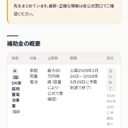
先をまとめています。最新・正確な情報は各公式窓口でご確
認ください。
補助金の概要
制度
対象
上限額
期間
受付
家庭
最大60
公募2026年3月
国
受
用蓄
万円規
24日〜（2026年
（国）
付
電池
模（容量
5月29日に予算
DR家
終
により・
到達で終了）
庭用
了
公式で要
蓄電
2026
確認）
池事
年5月
業
29日
（SII）
に予
算到
達で