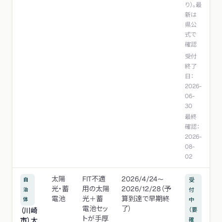
り）。最
新は
県公
式で
確認
受付
終了
日：
2026-
06-
30
最終
確認：
2026-
08-
02
太陽
FIT不適
2026/4/24〜
自
受
光・蓄
用の太陽
2026/12/28（予
治
付
電池
光＋蓄
算到達で早期終
体
中
電池セッ
了）
（川崎
（要
トが手厚
市）太
確