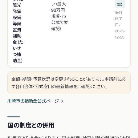
い（最大
陽光
認）
98万円
発電
受付
規模・市
設備
終了
公式で要
等設
日：
確認）
置費
2026-
補助
12-28
金（た
いせ
つ補
助金）
金額・期間・予算状況は変更されることがあります。申請前に必
ず各自治体・公式窓口の最新情報をご確認ください。
川崎市
の補助金公式ページ →
国の制度との併用