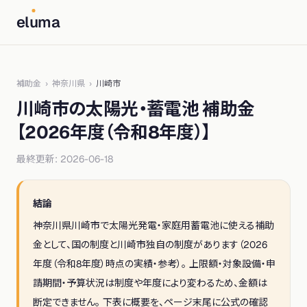
el
u
ma
補助金
›
神奈川県
›
川崎市
川崎市
の太陽光・蓄電池 補助金
【
2026年度（令和8年度）
】
最終更新:
2026-06-18
結論
神奈川県
川崎市
で太陽光発電・家庭用蓄電池に使える補助
金として、
国の制度と川崎市独自の制度
があります（
2026
年度（令和8年度）
時点の実績・参考）。 上限額・対象設備・申
請期間・予算状況は制度や年度により変わるため、金額は
断定できません。 下表に概要を、ページ末尾に公式の確認