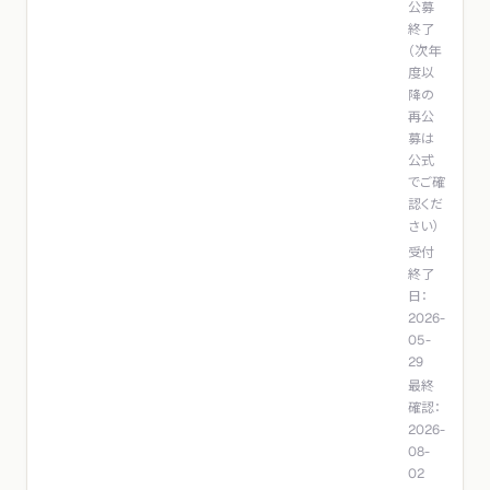
公募
終了
（次年
度以
降の
再公
募は
公式
でご確
認くだ
さい）
受付
終了
日：
2026-
05-
29
最終
確認：
2026-
08-
02