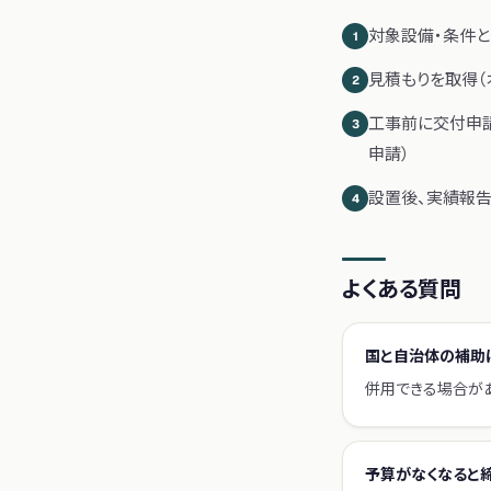
対象設備・条件と
1
見積もりを取得（
2
工事前に交付申
3
申請）
設置後、実績報
4
よくある質問
国と自治体の補助
併用できる場合が
予算がなくなると