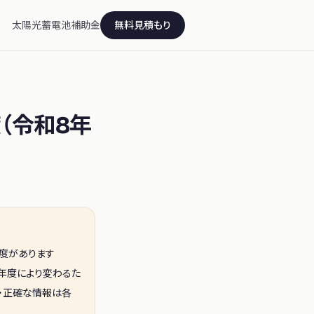
太陽光
蓄電池
補助金
無料見積もり
度（令和8年
度
があります
や年度により変わるた
新・正確な情報は各