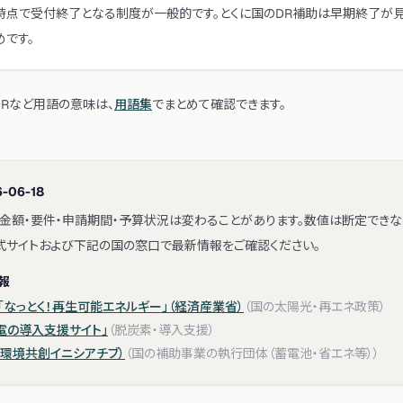
時点で受付終了となる制度が一般的です。とくに国のDR補助は早期終了が
です。
・DRなど用語の意味は、
用語集
でまとめて確認できます。
-06-18
金額・要件・申請期間・予算状況は変わることがあります。数値は断定できな
公式サイトおよび下記の国の窓口で最新情報をご確認ください。
報
なっとく！再生可能エネルギー」（経済産業省）
（
国の太陽光・再エネ政策
）
電の導入支援サイト」
（
脱炭素・導入支援
）
人 環境共創イニシアチブ）
（
国の補助事業の執行団体（蓄電池・省エネ等）
）