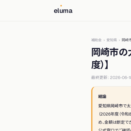
el
u
ma
補助金
›
愛知県
›
岡崎
岡崎市
の
度）
】
最終更新:
2026-06-1
結論
愛知県
岡崎市
で太
（
2026年度（令和
め、金額は断定で
公式窓口でご確認