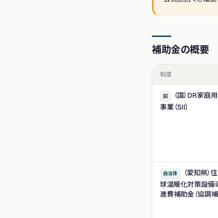
補助金の概要
制度
（国）DR家庭
国
事業（SII）
（愛知県）
自治体
球温暖化対策設備
進費補助金（協調補