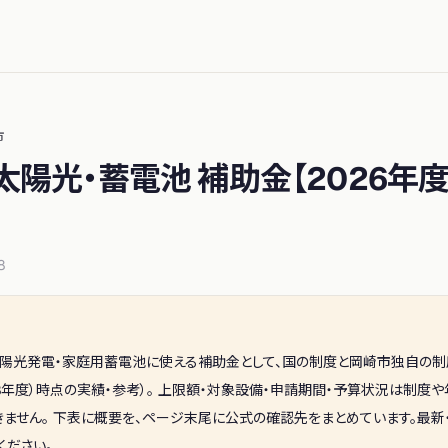
市
太陽光・蓄電池 補助金【
2026年
8
陽光発電・家庭用蓄電池に使える補助金として、
国の制度と岡崎市独自の制
8年度）
時点の実績・参考）。 上限額・対象設備・申請期間・予算状況は制度
きません。 下表に概要を、ページ末尾に公式の確認先をまとめています。最
ください。