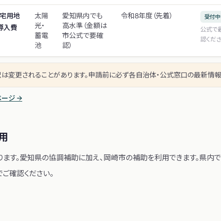
住宅用地
太陽
愛知県内でも
令和8年度（先着）
受付中
光・
高水準（金額は
導入費
公式で
蓄電
市公式で要確
認くだ
池
認）
況は変更されることがあります。申請前に必ず各自治体・公式窓口の最新情報
ージ →
用
ます。
愛知県の協調補助に加え、岡崎市の補助を利用できます。県内で
でご確認ください。