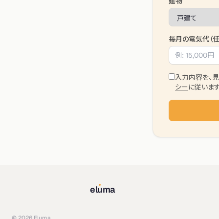
建物
毎月の電気代（任
入力内容を、見
シー
に従います
el
u
ma
©
2026
Eluma