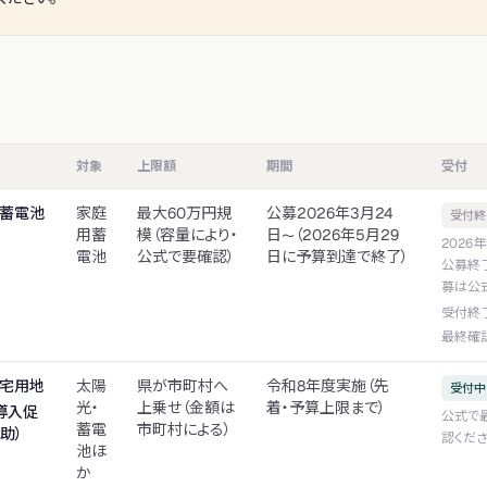
対象
上限額
期間
受付
用蓄電池
家庭
最大60万円規
公募2026年3月24
受付終
用蓄
模（容量により・
日〜（2026年5月29
2026
電池
公式で要確認）
日に予算到達で終了）
公募終
募は公
受付終
最終確
住宅用地
太陽
県が市町村へ
令和8年度実施（先
受付中
光・
上乗せ（金額は
着・予算上限まで）
導入促
公式で
蓄電
市町村による）
助）
認くだ
池ほ
か