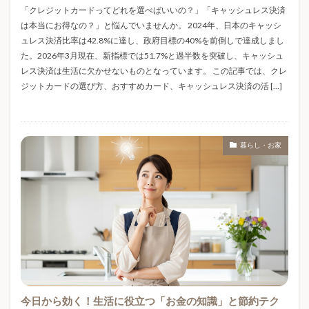
「クレジットカードってどれを選べばいいの？」「キャッシュレス決済
バレンタインデー
バンダイ
パイル素材
は本当にお得なの？」と悩んでいませんか。 2024年、日本のキャッシ
パジャマ
パジャマおすすめ
パスポート
ュレス決済比率は42.8%に達し、政府目標の40%を前倒しで達成しまし
パスポート手数料
パスポート申請
た。2026年3月現在、新指標では51.7%と過半数を突破し、キャッシュ
レス決済は生活に欠かせないものとなっています。 この記事では、クレ
パナソニックエアコン
パート主婦
ヒノキ花粉
ジットカードの選び方、おすすめカード、キャッシュレス決済の活 […]
ファンシー雑貨
フィギュア
フリーランス 保険
フルーツドリンク
フードロス削減
ブックヌック
ブラインドボックス
ブラインドボックス 比較
暮らし・お家
ブラックコーヒー
ブランド系タグ
ブレインスリープ
ブレインスリープピロー
ブレインスリープマットレス
ブレインスリープリカバリーウェア
ブレインスリープ効果
ブレインスリープ口コミ
ブレインスリープ怪しい
ブレインスリープ評判
ブログ運営
プレゼント
プレゼント選び方
今日から効く！生活に役立つ「お金の知識」と節約テク
プロパンガス
プロパンガス料金
ヘルシー料理