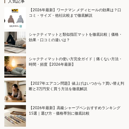
人気記事
モバイルバッテリー選び方
ヨッシー
【2026年最新】ワークマン メディヒールの効果は？口
コミ・サイズ・他社比較まで徹底解説
ライフイベント
ライフスタイル
ライフステージ保険
ライフプラン
ライフログ
ランドセル 相場
ランニング
ランニング後
シャクティマットと類似指圧マットを徹底比較｜価格・
効果・口コミの違いは？
リカバリーアイテム
リカバリーウェア
リカバリーウェア1万円以下
リカバリーウェア3000円
リカバリーウェアおすすめ
シャクティマットの使い方完全ガイド｜痛くない方法・
リカバリーウェアコスパ
時間・頻度【2026年最新】
リカバリーウェアランキング
リカバリーウェア効果
リカバリーウェア口コミ
リカバリーウェア安い
【2027年エアコン問題】値上げはいつから？買い替え判
リカバリーウェア比較
リカバリーウェア睡眠
断と3万円安く買う方法を徹底解説
リカバリーグッズ
リカバリーサンダル
リカバリーサンダルおすすめ
リカバリーシューズ
【2026年最新】高級シャープペンおすすめランキング
リカバリーシューズおすすめ
15選｜選び方・価格帯別に徹底比較
リカバリーシューズランキング
リカバリーシューズ比較
リチウム電池
リフォーム見積もり
リラックス