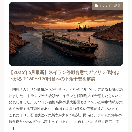
アルバイト
アートトイ
インズウェブ
トレンド・話題
インテリア雑貨
インデックス投資
インドア趣味
インフルエンザ
インフレ
インフレ対策
ウェアラブル端末
ウォーターシール
ウォーターシール作り方
ウレタン防水
エアコン2027
エアコン2027年問題
エアコンいつ買うべき
エアコンおすすめ
エアコン値上がり
エアコン値上げ
【2026年6月最新】米イラン停戦合意でガソリン価格は
エアコン安く買う
エアコン工事費
下がる？160〜170円台への下落予想を解説
エアコン省エネ基準
エアコン買い替え
「朗報！ガソリン価格が下がりそう」 2026年6月15日、大きな転機が訪
エアフライヤー
エコノミークラス症候群
れました。 トランプ米大統領が、イランと戦闘終結で合意したとSNSで
エックスサーバー
エネルギー
エネルギー価格
発表しました。 ガソリン価格高騰の最大要因とされていた中東情勢が大
きく改善する可能性があり、市場では原油価格の下落が進んでいます。
オルカン
オンライン申請
カフェイン
これにより、石油供給への懸念が大きく軽減。同時に、ホルムズ海峡の
カプセルトイ
カプセルトイ収納
カロリーオフ
通航正常化への期待も高まっています。 市場はこれに敏感に反応。原
ガシャポン
ガジェット
ガス代節約
[…]