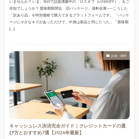
いませんか？ いま、SNSで話題沸騰中の「ロスオフ（LOSSOFF）」をご
セルフケア
タピオカ
タンブラー
ダイキン
存知でしょうか？ 賞味期限間近、旧パッケージ、過剰在庫——こうした
ダイソー
ダイレクト型保険
チョコレート
「訳あり品」を特別価格で購入できるプラットフォームです。 「パッケ
ージに小さなキズがあっただけで、中身は新品と同じだった」「賞味期
チョコレートおすすめ
テンシャル
デカドリンク
[…]
デカドリンク カロリー
デカドリンク サイズ
デカドリンク 値段
デカフェ
デコレーション
デザイナーズトイ
トイフード
トレンド
お金・節約
トレンド2026
ニトリNミラク
ニトリリカバリーウェア
ネックリング
ネット保険
ノンフライヤー
ノンフライヤーおすすめ
ノンフライヤーレシピ
ノンフライヤー人気
ノンフライヤー使い方
ノンフライヤー比較
ノンフリート等級
ノート術
ハザードマップ
ハンディファン
ハンドメイド
バクネ
キャッシュレス決済完全ガイド｜クレジットカードの選
バッテリー危険
バレンタイン
バレンタイン2026
び方とおすすめ7選【2026年最新】
バレンタインお返し
バレンタインギフト