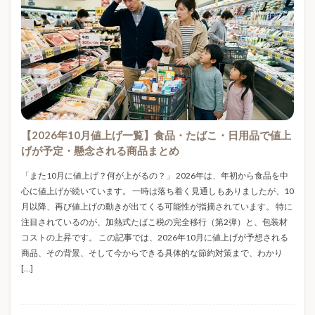
WordPress高速化
WTI原油
XServer VPS
Yahooショッピング
Z世代
Z世代トレンド
おもちゃ
お役立ち
お米値下がり
お米安い
お米通販
お花見
お金
お金のかからない趣味
お金の知識
お金の管理
かわいい雑貨
がん
がん予防
がん検診
がん生存率
くらしとお金
くらしのマーケット
くらしの安全
くらしの知恵
【2026年10月値上げ一覧】食品・たばこ・日用品で値上
げが予定・懸念される商品まとめ
さくらのVPS
たばこ増税
ちいかわ
ちょこみんボンボン
つくるんです
つみたて投資
「また10月に値上げ？何が上がるの？」 2026年は、年初から食品を中
心に値上げが続いています。 一時は落ち着く見通しもありましたが、10
ながらスマホ罰金
ながら運転
はしか
月以降、再び値上げの動きが出てくる可能性が指摘されています。 特に
はしか 予防接種
はしか 初期症状
はしか 症状
注目されているのが、加熱式たばこ税の完全移行（第2弾）と、包装材
コストの上昇です。 この記事では、2026年10月に値上げが予想される
ひんやりグッズ
ひんやり寝具
ふるさと納税
商品、その背景、そして今からできる具体的な節約対策まで、わかり
ふるさと納税お米
ぷくぷく界隈
まとめ買い
[…]
めじるしアクセサリー
アイアル少額短期保険
アイリスオーヤマ
アキュプレッシャーマット