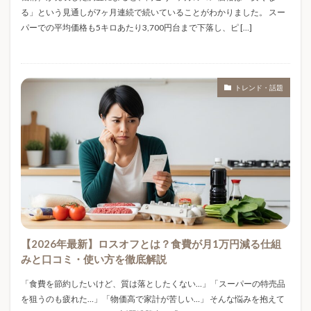
コーヒー豆
コーヒー飲み方
ゴンチャ
る」という見通しが7ヶ月連続で続いていることがわかりました。 スー
パーでの平均価格も5キロあたり3,700円台まで下落し、ピ […]
ゴールド免許割引
サンリオ
サンリオ文字
サーバー比較
サーモス
シニア世代
シャクティマット
シャクティマット使い方
トレンド・話題
シャクティマット効果
シャクティマット痛い
シャープペン
シャーペンおすすめ
シャーペンランキング
シャーペン人気
シャーペン比較
シル活
シート防水
シール
シール交換
シール帳
ジオラマ
ジム
スイーツギフト
スギ花粉
スクイーズ
スクイーズASMR
スクイーズ再ブーム
スタンレー
スターサーバー
ステージ別生存率
ストレスケア
【2026年最新】ロスオフとは？食費が月1万円減る仕組
みと口コミ・使い方を徹底解説
ストレス解消
ストロータンブラー
スパンコール
スポーツケア
スポーツサンダル
スマートグラス
「食費を節約したいけど、質は落としたくない…」「スーパーの特売品
を狙うのも疲れた…」「物価高で家計が苦しい…」 そんな悩みを抱えて
スマートデバイス
スーパー米価格
セリア