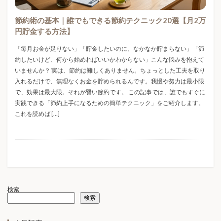
ボンボンドロップシールロフト
節約術の基本｜誰でもできる節約テクニック20選【月2万
ボンボンドロップシール入荷
円貯金する方法】
ボンボンドロップシール再販
「毎月お金が足りない」「貯金したいのに、なかなか貯まらない」「節
ボンボンドロップシール在庫
ポイント還元
ポイ活
約したいけど、何から始めればいいかわからない」こんな悩みを抱えて
ポリフェノール
ポータブル電源
マイナポータル
いませんか？ 実は、節約は難しくありません。ちょっとした工夫を取り
入れるだけで、無理なくお金を貯められるんです。我慢や努力は最小限
マイナンバーカード
マイホーム
で、効果は最大限。それが賢い節約です。 この記事では、誰でもすぐに
マクロ経済スライド
マグボトル
マスク選び方
実践できる「節約上手になるための簡単テクニック」をご紹介します。
これを読めば […]
マタニティブルー
マンション防災
ミニチュア
ミニチュアハウス
メタボ
メタボリックシンドローム
メディヒール
メロジョイ
メンズサンダル
モバイルバッテリー
モバイルバッテリーNG
モバイルバッテリーおすすめ
モバイルバッテリー何個まで
検索
検索
モバイルバッテリー容量制限
モバイルバッテリー機内持ち込み2026