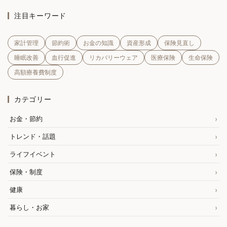
リーメント
ルームウェア
レイバンメタ
注目キーワード
レジャー保険
レジン
レスノ
家計管理
節約術
お金の知識
資産形成
保険見直し
レディースサンダル
レンタルサーバー
睡眠改善
血行促進
リカバリーウェア
医療保険
生命保険
レンタルサーバーおすすめ
ロスオフ
高額療養費制度
ロスオフ口コミ
ロスオフ評判
ローリングストック
ワクチン
ワークマン
ワークマンアプリ
カテゴリー
ワークマンプラス
ワークマンメディヒール
お金・節約
ワークマンメディヒールサイズ感
ワークマンメディヒール再販
トレンド・話題
ワークマンメディヒール口コミ
ライフイベント
ワークマンメディヒール売ってない
保険・制度
ワークマンリカバリーウェア
ワークマン冷感Tシャツ
健康
ワークマン取り置き
ワークマン在庫
暮らし・お家
ワークマン女子
一人でできる趣味
一括見積もり
三大疾病
三菱電機エアコン
上り幅更新