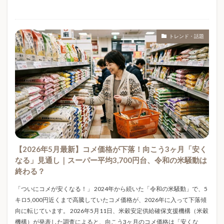
ガス代高い
ガス会社乗り換え
ガス料金比較
ガソリン 下がった
ガソリン 値下がり
ガソリン価格
ガソリン価格 今後
ガソリン価格推移
トレンド・話題
ガソリン値下げ
ガソリン補助金
ガソリン高騰
ガチャ
ガチャガチャ
ガチャガチャバインダー
ガチャガチャ収納
ガチャガチャ手帳
ガチャ帳
キキクル
キッチン家電
キッチン用品
キャッシュレス
キャッシュレス決済
キャッシュレス診療
クラフトキット
クルトガ
クレカおすすめ
クレジットカード
【2026年5月最新】コメ価格が下落！向こう3ヶ月「安く
クレジットカード付帯保険
クロロゲン酸
なる」見通し｜スーパー平均3,700円台、令和の米騒動は
終わる？
クールネックリング
ゲリラ豪雨
ゲームサーバー
コスパ
コスメギフト
コメ価格
コラントッテ
「ついにコメが安くなる！」 2024年から続いた「令和の米騒動」で、5
キロ5,000円近くまで高騰していたコメ価格が、2026年に入って下落傾
コレクション
コレクショントイ
コレステロール
向に転じています。 2026年5月11日、米穀安定供給確保支援機構（米穀
コーヒー
コーヒー保存
コーヒー健康
機構）が発表した調査によると、向こう3ヶ月のコメ価格は「安くな