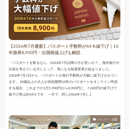
FRP防水
GPIF
HOKA
IDECO
Linux
LOSSOFF
Mellojoy
Meta AI
Minecraftサーバー
MIXUE
MTGReD
MTGリカバリーウェア
New Balance
NISA
Nミラクサイズ感
Nミラクメンズ
Nミラクレディース
Nミラク価格
Nミラク口コミ
【2026年7月最新】パスポート手数料が44％値下げ｜10
年旅券8,900円・出国税値上げも解説
OOFOS
owala
PayPayほけん
POP MART
PSEマーク
Ray-Ban Meta
ReDリカバリーウェア
「パスポートを取るなら、2026年7月以降の方が安いの？」 海外旅行や
出張を考えている方にとって、気になる制度変更が始まりました。
ReFaリカバリーウェア
RESNO
ROOMシリーズ
2026年7月1日から、パスポートの発行手数料が大幅に値下げされてい
S&P500
S20
SEO対策
SNSトレンド
ます。 18歳以上の大人が有効期間10年のパスポートをオンライン申請
SNS動画
SNS映え
STANLEY
STTOKE
する場合、これまでの1万5,900円から8,900円に。7,000円の値下げで、
値下げ率は約44％です。 一方で、同じ2026年7月 […]
TELIC
TENTIAL
TOPTOY
TYESO
Tシャツ
UVカット
UVレジン
VENEX
VPS
VPSおすすめ
web171
Web制作
トレンド・話題
WiFi防犯カメラ
WordPress
WordPressブログ