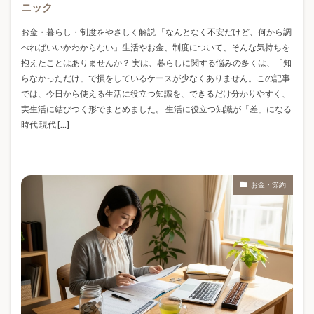
ニック
ベネクス
ベビー用品
ベランダ防水
ペット
お金・暮らし・制度をやさしく解説 「なんとなく不安だけど、何から調
ペットの生涯費用
ペットの病気
ペットの飼い方
べればいいかわからない」生活やお金、制度について、そんな気持ちを
ペットライフ
ペット保険
ペット初期費用
抱えたことはありませんか？ 実は、暮らしに関する悩みの多くは、「知
ペット医療費
ペット年間費用
ペット月額費用
らなかっただけ」で損をしているケースが少なくありません。この記事
では、今日から使える生活に役立つ知識を、できるだけ分かりやすく、
ペット見守りカメラ
ペット費用
ペット飼う前に
実生活に結びつく形でまとめました。 生活に役立つ知識が「差」になる
ペット飼育
ホビー
ホルムズ 海峡
時代 現代 […]
ホルムズ海峡
ホログラム
ホワイトデー
ホワイトデー2026
ホワイトデーおすすめ
ホワイトデーお菓子
ホワイトデーお返し
お金・節約
ホワイトデーギフト
ホワイトデープレゼント
ホワイトデーマナー
ホワイトデーランキング
ホワイトデー人気
ホワイトデー意味
ホワイトデー相場
ボンドロ
ボンボンドロップシール
ボンボンドロップシールどこで買える