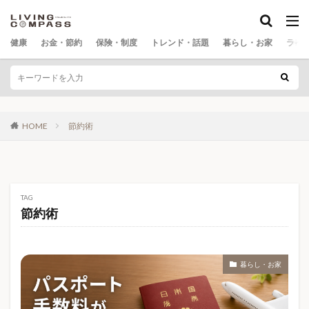
高額療養費制度改悪
高額療養費制度改正
カテゴリー
高額療養費制度負担増
高額賠償
麻疹
健康
お金・節約
保険・制度
トレンド・話題
暮らし・お家
ライ
麻疹 ワクチン
麻疹 予防
麻疹 空白世代
黄砂
黄砂対策
Ｂ型インフルエンザ
タグ
0歳育児
100均
100均DIY
106万円の壁
検索
HOME
節約術
130万円の壁
171
1リットルドリンク
2026年10月
2026年7月
2026年ニュース
2026年年金
2026年最新
3Dウッドパズル
40代 女性 健康不安
40代 男性 健康管理
40代健康
TAG
50代父の日プレゼント
5大栄養素
5年生存率
節約術
60代父の日プレゼント
70代父の日プレゼント
AI
AIグラス
AIバブル
Amazon
Amazonお米
暮らし・お家
ASMR
BAKUNE
BE@RBRICK
Colantotte
Core Web Vitals
COSORI
DIYキット
FreeSip