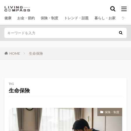
花粉予測
花粉対策
花粉症
花粉症2026
カテゴリー
花粉症と風邪の違い
花粉症の症状
花見 マナー
健康
お金・節約
保険・制度
トレンド・話題
暮らし・お家
ライ
花見 名所
花見 持ち物
花見 準備
花見スポット
血糖値
血行促進
血行改善
タグ
表示速度
製図用シャーペン
要再検査
0歳育児
100均
100均DIY
106万円の壁
要精密検査
見守りカメラ
親の介護
親子工作
HOME
生命保険
130万円の壁
171
1リットルドリンク
訳あり商品
話題の商品
警戒レベル
豪雨対策
2026年10月
2026年7月
2026年ニュース
貯蓄
貯蓄から投資へ
貯金
賃貸 火災保険
2026年年金
2026年最新
3Dウッドパズル
賃貸と持ち家
資産形成
資産運用
40代 女性 健康不安
40代 男性 健康管理
40代健康
TAG
資産運用初心者
賠償責任
走行距離区分
趣味
50代父の日プレゼント
5大栄養素
5年生存率
生命保険
足つぼマット
足の疲れ
車の税金
車両保険
60代父の日プレゼント
70代父の日プレゼント
AI
車中泊
車節約
車維持費
軽自動車
通勤
AIグラス
AIバブル
Amazon
Amazonお米
週20時間の壁
運転者限定
道路交通法
保険・制度
ASMR
BAKUNE
BE@RBRICK
Colantotte
遠隔監視
遺族年金
避難情報
避難所
Core Web Vitals
COSORI
DIYキット
FreeSip
部位別がん
部屋着
部屋着おすすめ
部活