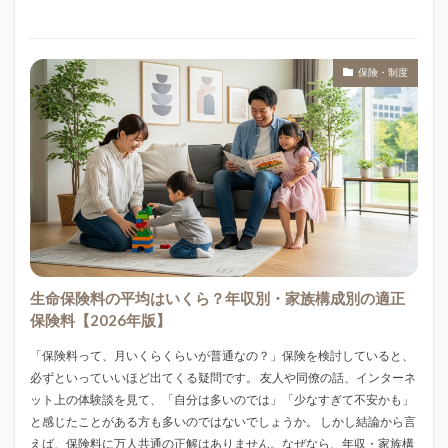
ガス代高い
ガス会社乗り換え
ガス料金比較
ガソリン 下がった
ガソリン 値下がり
ガソリン価格
ガソリン価格 今後
ガソリン価格推移
保険・制度
ガソリン値下げ
ガソリン補助金
ガソリン高騰
ガチャ
ガチャガチャ
ガチャガチャバインダー
ガチャガチャ収納
ガチャガチャ手帳
ガチャ帳
キキクル
キッチン家電
キッチン用品
キャッシュレス
キャッシュレス決済
キャッシュレス診療
クラフトキット
クルトガ
クレカおすすめ
クレジットカード
生命保険料の平均はいくら？年収別・家族構成別の適正
クレジットカード付帯保険
クロロゲン酸
保険料【2026年版】
クールネックリング
ゲリラ豪雨
ゲームサーバー
「保険料って、月いくらくらいが普通なの？」保険を検討していると、
コスパ
コスメギフト
コメ価格
コラントッテ
必ずといっていいほど出てくる疑問です。 友人や同僚の話、インターネ
ット上の体験談を見て、「自分は多いのでは」「少なすぎて不安かも」
コレクション
コレクショントイ
コレステロール
と感じたことがある方も多いのではないでしょうか。 しかし結論から言
コーヒー
コーヒー保存
コーヒー健康
えば、保険料に万人共通の正解はありません。なぜなら、年収・家族構