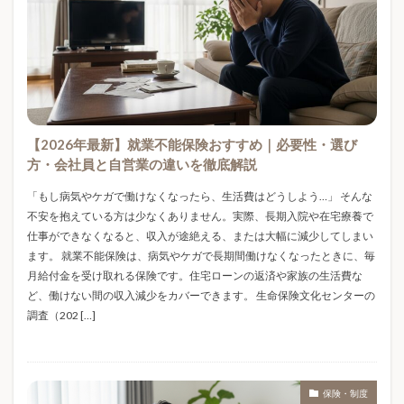
FRP防水
GPIF
HOKA
IDECO
Linux
配偶者控除
野菜
長期投資
開封レビュー
LOSSOFF
Mellojoy
Meta AI
防水工事
防水工事タイミング
防水工事劣化
Minecraftサーバー
MIXUE
MTGReD
防水工事相場
防水工事見積もり
防水工事費用
MTGリカバリーウェア
New Balance
NISA
防水工法比較
防災
防災グッズ
防災セット
Nミラクサイズ感
Nミラクメンズ
防災備蓄
防災対策
防犯カメラ
Nミラクレディース
Nミラク価格
Nミラク口コミ
【2026年最新】就業不能保険おすすめ｜必要性・選び
防犯カメラおすすめ
防犯カメラ安い
方・会社員と自営業の違いを徹底解説
OOFOS
owala
PayPayほけん
POP MART
防犯カメラ比較
防犯カメラ選び方
防犯対策
PSEマーク
Ray-Ban Meta
ReDリカバリーウェア
「もし病気やケガで働けなくなったら、生活費はどうしよう…」 そんな
障害年金
雑貨
電力会社乗り換え
不安を抱えている方は少なくありません。実際、長期入院や在宅療養で
ReFaリカバリーウェア
RESNO
ROOMシリーズ
電動ネッククーラー
電気代節約
震度7
仕事ができなくなると、収入が途絶える、または大幅に減少してしまい
S&P500
S20
SEO対策
SNSトレンド
ます。 就業不能保険は、病気やケガで長期間働けなくなったときに、毎
青切符制度
非常用持ち出し袋
非常食
SNS動画
SNS映え
STANLEY
STTOKE
月給付金を受け取れる保険です。住宅ローンの返済や家族の生活費な
韓国カフェ
韓国雑貨
音声AI
飛行機ルール
ど、働けない間の収入減少をカバーできます。 生命保険文化センターの
TELIC
TENTIAL
TOPTOY
TYESO
調査（202 […]
食事改善
食事管理
食品値上げ
Tシャツ
UVカット
UVレジン
VENEX
食品系スクイーズ
食品通販
食料品値上げ
VPS
VPSおすすめ
web171
Web制作
食生活
食費節約
食費節約サービス
WiFi防犯カメラ
WordPress
WordPressブログ
保険・制度
食費節約方法
首かけ扇風機
首こり対策