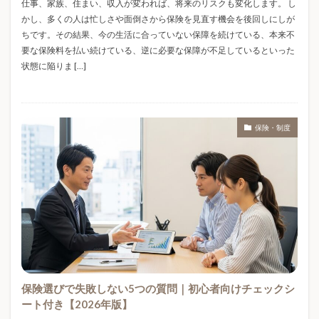
仕事、家族、住まい、収入が変われば、将来のリスクも変化します。 し
セルフケア
タピオカ
タンブラー
ダイキン
かし、多くの人は忙しさや面倒さから保険を見直す機会を後回しにしが
ダイソー
ダイレクト型保険
チョコレート
ちです。その結果、今の生活に合っていない保障を続けている、本来不
要な保険料を払い続けている、逆に必要な保障が不足しているといった
チョコレートおすすめ
テンシャル
デカドリンク
状態に陥りま […]
デカドリンク カロリー
デカドリンク サイズ
デカドリンク 値段
デカフェ
デコレーション
デザイナーズトイ
トイフード
トレンド
保険・制度
トレンド2026
ニトリNミラク
ニトリリカバリーウェア
ネックリング
ネット保険
ノンフライヤー
ノンフライヤーおすすめ
ノンフライヤーレシピ
ノンフライヤー人気
ノンフライヤー使い方
ノンフライヤー比較
ノンフリート等級
ノート術
ハザードマップ
ハンディファン
ハンドメイド
バクネ
保険選びで失敗しない5つの質問｜初心者向けチェックシ
バッテリー危険
バレンタイン
バレンタイン2026
ート付き【2026年版】
バレンタインお返し
バレンタインギフト