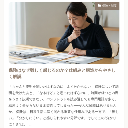
アルバイト
アートトイ
インズウェブ
保険・制度
インテリア雑貨
インデックス投資
インドア趣味
インフルエンザ
インフレ
インフレ対策
ウェアラブル端末
ウォーターシール
ウォーターシール作り方
ウレタン防水
エアコン2027
エアコン2027年問題
エアコンいつ買うべき
エアコンおすすめ
エアコン値上がり
エアコン値上げ
保険はなぜ難しく感じるのか？仕組みと構造からやさし
エアコン安く買う
エアコン工事費
く解説
エアコン省エネ基準
エアコン買い替え
「ちゃんと説明を聞いたはずなのに、よく分からない」 保険について説
エアフライヤー
エコノミークラス症候群
明を受けたあと、「なるほど」と思ったはずなのに、時間が経つと内容
エックスサーバー
エネルギー
エネルギー価格
をうまく説明できない。パンフレットを読み返しても専門用語が多く、
結局よく分からないまま契約してしまった──そんな経験はありません
オルカン
オンライン申請
カフェイン
か。 保険は、日常生活に深く関わる重要な仕組みである一方で、「難し
カプセルトイ
カプセルトイ収納
カロリーオフ
い」「分かりにくい」と感じられやすい分野です。そしてこの“分かり
ガシャポン
ガジェット
ガス代節約
にくさ”は、 […]