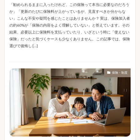
「勧められるままに入ったけれど、この保険って本当に必要なのだろう
バレンタインデー
バンダイ
パイル素材
か」「更新のたびに保険料が上がっているが、見直すべきか分からな
パジャマ
パジャマおすすめ
パスポート
い」こんな不安や疑問を感じたことはありませんか？ 実は、保険加入者
パスポート手数料
パスポート申請
の約60%が「保険の内容をよく理解していない」と答えています。その
結果、必要以上に保険料を支払っていたり、いざという時に「使えない
パナソニックエアコン
パート主婦
ヒノキ花粉
保険」だったと気づくケースも少なくありません。 この記事では、保険
ファンシー雑貨
フィギュア
フリーランス 保険
選びで後悔し […]
フルーツドリンク
フードロス削減
ブックヌック
ブラインドボックス
ブラインドボックス 比較
ブラックコーヒー
ブランド系タグ
保険・制度
ブレインスリープ
ブレインスリープピロー
ブレインスリープマットレス
ブレインスリープリカバリーウェア
ブレインスリープ効果
ブレインスリープ口コミ
ブレインスリープ怪しい
ブレインスリープ評判
ブログ運営
プレゼント
プレゼント選び方
プロパンガス
プロパンガス料金
ヘルシー料理