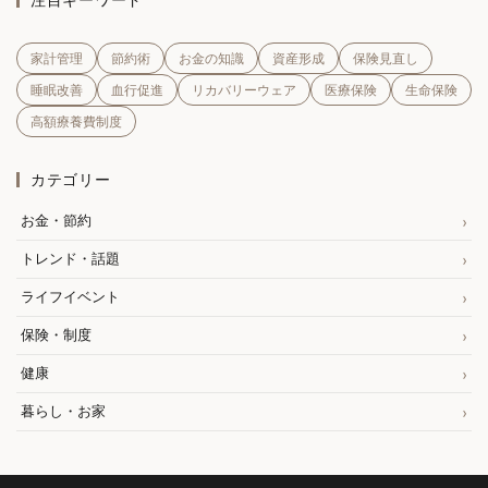
モバイルバッテリー選び方
ヨッシー
家計管理
節約術
お金の知識
資産形成
保険見直し
ライフイベント
ライフスタイル
睡眠改善
血行促進
リカバリーウェア
医療保険
生命保険
ライフステージ保険
ライフプラン
ライフログ
高額療養費制度
ランドセル 相場
ランニング
ランニング後
リカバリーアイテム
リカバリーウェア
カテゴリー
リカバリーウェア1万円以下
リカバリーウェア3000円
お金・節約
リカバリーウェアおすすめ
リカバリーウェアコスパ
リカバリーウェアランキング
リカバリーウェア効果
トレンド・話題
リカバリーウェア口コミ
リカバリーウェア安い
ライフイベント
リカバリーウェア比較
リカバリーウェア睡眠
保険・制度
リカバリーグッズ
リカバリーサンダル
健康
リカバリーサンダルおすすめ
リカバリーシューズ
暮らし・お家
リカバリーシューズおすすめ
リカバリーシューズランキング
リカバリーシューズ比較
リチウム電池
リフォーム見積もり
リラックス