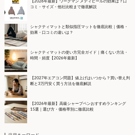
【2026年最新】ワークマン メディヒールの効果は？口
コミ・サイズ・他社比較まで徹底解説
ボンボンドロップシールロフト
ボンボンドロップシール入荷
ボンボンドロップシール再販
シャクティマットと類似指圧マットを徹底比較｜価格・
効果・口コミの違いは？
ボンボンドロップシール在庫
ポイント還元
ポイ活
ポリフェノール
ポータブル電源
マイナポータル
マイナンバーカード
マイホーム
シャクティマットの使い方完全ガイド｜痛くない方法・
時間・頻度【2026年最新】
マクロ経済スライド
マグボトル
マスク選び方
マタニティブルー
マンション防災
ミニチュア
【2027年エアコン問題】値上げはいつから？買い替え判
ミニチュアハウス
メタボ
断と3万円安く買う方法を徹底解説
メタボリックシンドローム
メディヒール
メロジョイ
メンズサンダル
モバイルバッテリー
【2026年最新】高級シャープペンおすすめランキング
モバイルバッテリーNG
モバイルバッテリーおすすめ
15選｜選び方・価格帯別に徹底比較
モバイルバッテリー何個まで
モバイルバッテリー容量制限
モバイルバッテリー機内持ち込み2026
注目キーワード