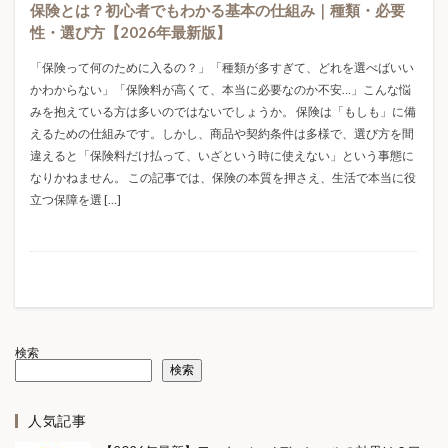
保険とは？初心者でもわかる基本の仕組み｜種類・必要
ベネクス
ベビー用品
ベランダ防水
ペット
性・選び方【2026年最新版】
ペットの生涯費用
ペットの病気
ペットの飼い方
「保険って何のために入るの？」「種類が多すぎて、どれを選べばいい
ペットライフ
ペット保険
ペット初期費用
かわからない」「保険料が高くて、本当に必要なのか不安…」こんな悩
ペット医療費
ペット年間費用
ペット月額費用
みを抱えている方は多いのではないでしょうか。 保険は「もしも」に備
えるための仕組みです。しかし、商品や契約条件は多様で、選び方を間
ペット見守りカメラ
ペット費用
ペット飼う前に
違えると「保険料だけ払って、いざという時に使えない」という事態に
ペット飼育
ホビー
ホルムズ 海峡
なりかねません。 この記事では、保険の本質を押さえ、生活で本当に役
立つ保障を選 […]
ホルムズ海峡
ホログラム
ホワイトデー
ホワイトデー2026
ホワイトデーおすすめ
ホワイトデーお菓子
ホワイトデーお返し
ホワイトデーギフト
ホワイトデープレゼント
ホワイトデーマナー
ホワイトデーランキング
ホワイトデー人気
ホワイトデー意味
検索
検索
ホワイトデー相場
ボンドロ
ボンボンドロップシール
人気記事
ボンボンドロップシールどこで買える