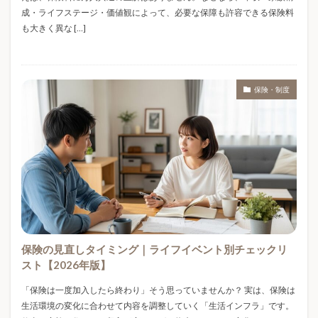
コーヒー豆
コーヒー飲み方
ゴンチャ
成・ライフステージ・価値観によって、必要な保障も許容できる保険料
も大きく異な […]
ゴールド免許割引
サンリオ
サンリオ文字
サーバー比較
サーモス
シニア世代
シャクティマット
シャクティマット使い方
保険・制度
シャクティマット効果
シャクティマット痛い
シャープペン
シャーペンおすすめ
シャーペンランキング
シャーペン人気
シャーペン比較
シル活
シート防水
シール
シール交換
シール帳
ジオラマ
ジム
スイーツギフト
スギ花粉
スクイーズ
スクイーズASMR
スクイーズ再ブーム
スタンレー
スターサーバー
ステージ別生存率
ストレスケア
保険の見直しタイミング｜ライフイベント別チェックリ
スト【2026年版】
ストレス解消
ストロータンブラー
スパンコール
スポーツケア
スポーツサンダル
スマートグラス
「保険は一度加入したら終わり」そう思っていませんか？ 実は、保険は
生活環境の変化に合わせて内容を調整していく「生活インフラ」です。
スマートデバイス
スーパー米価格
セリア