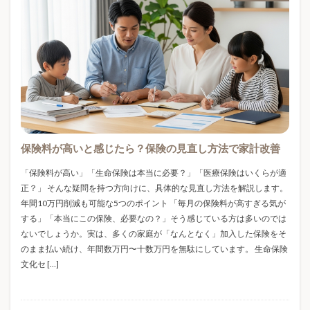
WordPress高速化
WTI原油
XServer VPS
高級シャーペン
高級シャーペン 中学生
高級枕
Yahooショッピング
Z世代
Z世代トレンド
高血圧
高額療養費制度
高額療養費制度2026
おもちゃ
お役立ち
お米値下がり
お米安い
高額療養費制度改悪
高額療養費制度改正
お米通販
お花見
お金
お金のかからない趣味
高額療養費制度負担増
高額賠償
麻疹
お金の知識
お金の管理
かわいい雑貨
がん
麻疹 ワクチン
麻疹 予防
麻疹 空白世代
がん予防
がん検診
がん生存率
くらしとお金
黄砂
黄砂対策
Ｂ型インフルエンザ
くらしのマーケット
くらしの安全
くらしの知恵
保険料が高いと感じたら？保険の見直し方法で家計改善
さくらのVPS
たばこ増税
ちいかわ
検索
ちょこみんボンボン
つくるんです
つみたて投資
「保険料が高い」「生命保険は本当に必要？」「医療保険はいくらが適
正？」 そんな疑問を持つ方向けに、具体的な見直し方法を解説します。
ながらスマホ罰金
ながら運転
はしか
年間10万円削減も可能な5つのポイント 「毎月の保険料が高すぎる気が
はしか 予防接種
はしか 初期症状
はしか 症状
する」「本当にこの保険、必要なの？」そう感じている方は多いのでは
ないでしょうか。実は、多くの家庭が「なんとなく」加入した保険をそ
ひんやりグッズ
ひんやり寝具
ふるさと納税
のまま払い続け、年間数万円〜十数万円を無駄にしています。 生命保険
ふるさと納税お米
ぷくぷく界隈
まとめ買い
文化セ […]
めじるしアクセサリー
アイアル少額短期保険
アイリスオーヤマ
アキュプレッシャーマット